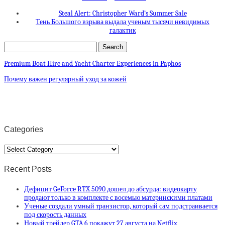
Steal Alert: Christopher Ward’s Summer Sale
Тень Большого взрыва выдала ученым тысячи невидимых
галактик
Premium Boat Hire and Yacht Charter Experiences in Paphos
Почему важен регулярный уход за кожей
Categories
Categories
Recent Posts
Дефицит GeForce RTX 5090 дошел до абсурда: видеокарту
продают только в комплекте с восемью материнскими платами
Ученые создали умный транзистор, который сам подстраивается
под скорость данных
Новый трейлер GTA 6 покажут 27 августа на Netflix