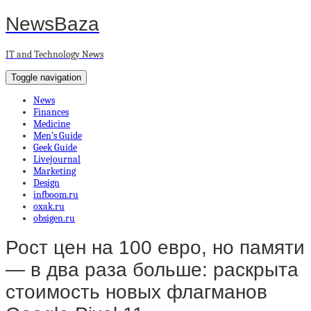
NewsBaza
IT and Technology News
Toggle navigation
News
Finances
Medicine
Men’s Guide
Geek Guide
Livejournal
Marketing
Design
infboom.ru
oxak.ru
obsigen.ru
Рост цен на 100 евро, но памяти
— в два раза больше: раскрыта
стоимость новых флагманов