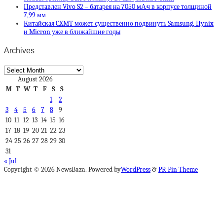
Представлен Vivo S2 – батарея на 7050 мА·ч в корпусе толщиной
7,99 мм
Китайская CXMT может существенно подвинуть Samsung, Hynix
и Micron уже в ближайшие годы
Archives
Archives
August 2026
M
T
W
T
F
S
S
1
2
3
4
5
6
7
8
9
10
11
12
13
14
15
16
17
18
19
20
21
22
23
24
25
26
27
28
29
30
31
« Jul
Copyright © 2026 NewsBaza. Powered by
WordPress
&
PR Pin Theme