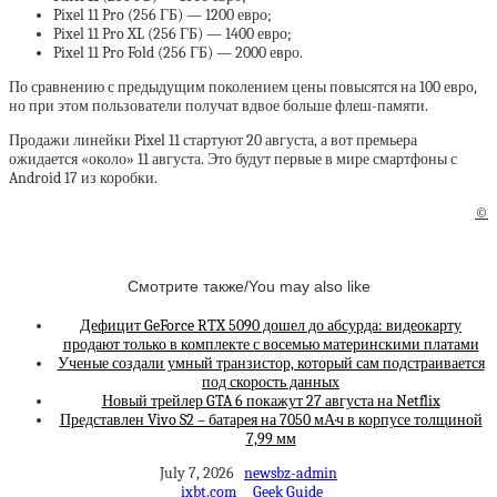
Pixel 11 Pro (256 ГБ) — 1200 евро;
Pixel 11 Pro XL (256 ГБ) — 1400 евро;
Pixel 11 Pro Fold (256 ГБ) — 2000 евро.
По сравнению с предыдущим поколением цены повысятся на 100 евро,
но при этом пользователи получат вдвое больше флеш-памяти.
Продажи линейки Pixel 11 стартуют 20 августа, а вот премьера
ожидается «около» 11 августа. Это будут первые в мире смартфоны с
Android 17 из коробки.
©
Смотрите также/You may also like
Дефицит GeForce RTX 5090 дошел до абсурда: видеокарту
продают только в комплекте с восемью материнскими платами
Ученые создали умный транзистор, который сам подстраивается
под скорость данных
Новый трейлер GTA 6 покажут 27 августа на Netflix
Представлен Vivo S2 – батарея на 7050 мА·ч в корпусе толщиной
7,99 мм
July 7, 2026
newsbz-admin
ixbt.com
Geek Guide