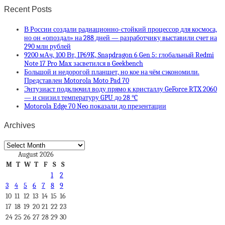
Recent Posts
В России создали радиационно-стойкий процессор для космоса,
но он «опоздал» на 288 дней — разработчику выставили счет на
290 млн рублей
9200 мАч, 100 Вт, IP69K, Snapdragon 6 Gen 5: глобальный Redmi
Note 17 Pro Max засветился в Geekbench
Большой и недорогой планшет, но кое на чём сэкономили.
Представлен Motorola Moto Pad 70
Энтузиаст подключил воду прямо к кристаллу GeForce RTX 2060
— и снизил температуру GPU до 28 °C
Motorola Edge 70 Neo показали до презентации
Archives
Archives
August 2026
M
T
W
T
F
S
S
1
2
3
4
5
6
7
8
9
10
11
12
13
14
15
16
17
18
19
20
21
22
23
24
25
26
27
28
29
30