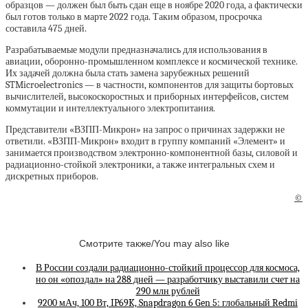
образцов — должен был быть сдан еще в ноябре 2020 года, а фактически
был готов только в марте 2022 года. Таким образом, просрочка
составила 475 дней.
Разрабатываемые модули предназначались для использования в
авиации, оборонно-промышленном комплексе и космической технике.
Их задачей должна была стать замена зарубежных решений
STMicroelectronics — в частности, компонентов для защиты бортовых
вычислителей, высокоскоростных и приборных интерфейсов, систем
коммутации и интеллектуального электропитания.
Представители «ВЗПП-Микрон» на запрос о причинах задержки не
ответили. «ВЗПП-Микрон» входит в группу компаний «Элемент» и
занимается производством электронно-компонентной базы, силовой и
радиационно-стойкой электроники, а также интегральных схем и
дискретных приборов.
©
Смотрите также/You may also like
В России создали радиационно-стойкий процессор для космоса,
но он «опоздал» на 288 дней — разработчику выставили счет на
290 млн рублей
9200 мАч, 100 Вт, IP69K, Snapdragon 6 Gen 5: глобальный Redmi