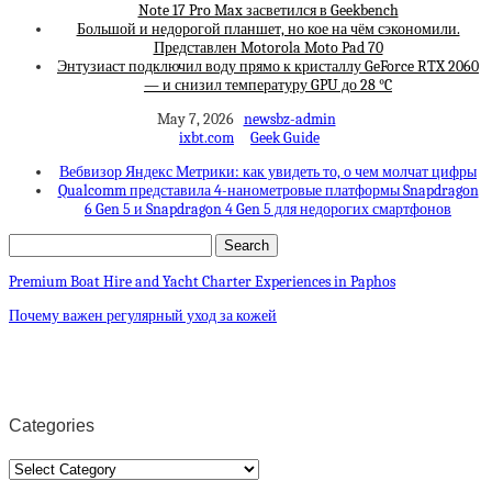
Note 17 Pro Max засветился в Geekbench
Большой и недорогой планшет, но кое на чём сэкономили.
Представлен Motorola Moto Pad 70
Энтузиаст подключил воду прямо к кристаллу GeForce RTX 2060
— и снизил температуру GPU до 28 °C
May 7, 2026
newsbz-admin
ixbt.com
Geek Guide
Вебвизор Яндекс Метрики: как увидеть то, о чем молчат цифры
Qualcomm представила 4-нанометровые платформы Snapdragon
6 Gen 5 и Snapdragon 4 Gen 5 для недорогих смартфонов
Premium Boat Hire and Yacht Charter Experiences in Paphos
Почему важен регулярный уход за кожей
Categories
Categories