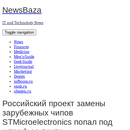
NewsBaza
IT and Technology News
Toggle navigation
News
Finances
Medicine
Men’s Guide
Geek Guide
Livejournal
Marketing
Design
infboom.ru
oxak.ru
obsigen.ru
Российский проект замены
зарубежных чипов
STMicroelectronics попал под