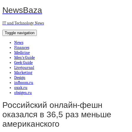
NewsBaza
IT and Technology News
Toggle navigation
News
Finances
Medicine
Men’s Guide
Geek Guide
Livejournal
Marketing
Design
infboom.ru
oxak.ru
obsigen.ru
Российский онлайн-фешн
оказался в 36,5 раз меньше
американского