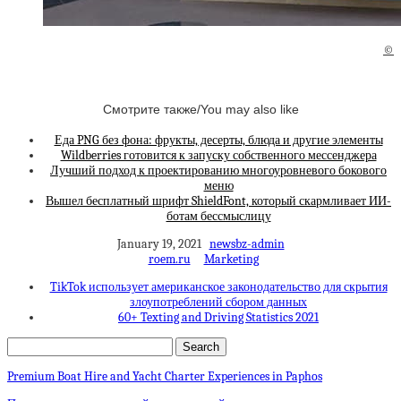
©
Смотрите также/You may also like
Еда PNG без фона: фрукты, десерты, блюда и другие элементы
Wildberries готовится к запуску собственного мессенджера
Лучший подход к проектированию многоуровневого бокового
меню
Вышел бесплатный шрифт ShieldFont, который скармливает ИИ-
ботам бессмыслицу
January 19, 2021
newsbz-admin
roem.ru
Marketing
TikTok использует американское законодательство для скрытия
злоупотреблений сбором данных
60+ Texting and Driving Statistics 2021
Premium Boat Hire and Yacht Charter Experiences in Paphos