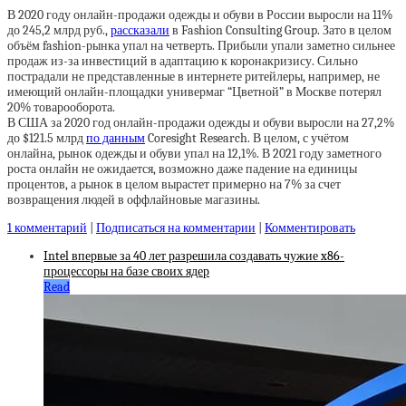
В 2020 году онлайн-продажи одежды и обуви в России выросли на 11%
до 245,2 млрд руб.,
рассказали
в Fashion Consulting Group. Зато в целом
объём fashion-рынка упал на четверть. Прибыли упали заметно сильнее
продаж из-за инвестиций в адаптацию к коронакризису. Сильно
пострадали не представленные в интернете ритейлеры, например, не
имеющий онлайн-площадки универмаг “Цветной” в Москве потерял
20% товарооборота.
В США за 2020 год онлайн-продажи одежды и обуви выросли на 27,2%
до $121.5 млрд
по данным
Coresight Research. В целом, с учётом
онлайна, рынок одежды и обуви упал на 12,1%. В 2021 году заметного
роста онлайн не ожидается, возможно даже падение на единицы
процентов, а рынок в целом вырастет примерно на 7% за счет
возвращения людей в оффлайновые магазины.
1 комментарий
|
Подписаться на комментарии
|
Комментировать
Intel впервые за 40 лет разрешила создавать чужие x86-
процессоры на базе своих ядер
Read