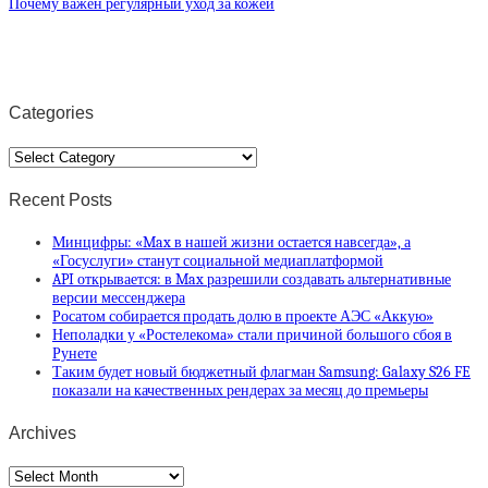
Почему важен регулярный уход за кожей
Categories
Categories
Recent Posts
Минцифры: «Max в нашей жизни остается навсегда», а
«Госуслуги» станут социальной медиаплатформой
API открывается: в Max разрешили создавать альтернативные
версии мессенджера
Росатом собирается продать долю в проекте АЭС «Аккую»
Неполадки у «Ростелекома» стали причиной большого сбоя в
Рунете
Таким будет новый бюджетный флагман Samsung: Galaxy S26 FE
показали на качественных рендерах за месяц до премьеры
Archives
Archives