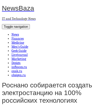
NewsBaza
IT and Technology News
Toggle navigation
News
Finances
Medicine
Men’s Guide
Geek Guide
Livejournal
Marketing
Design
infboom.ru
oxak.ru
obsigen.ru
Роснано собирается создать
электростанцию на 100%
российских технологиях