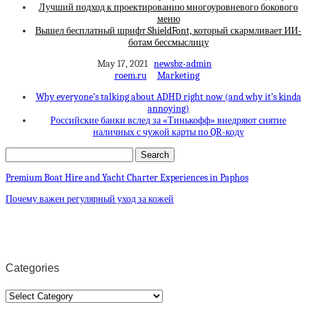
Лучший подход к проектированию многоуровневого бокового
меню
Вышел бесплатный шрифт ShieldFont, который скармливает ИИ-
ботам бессмыслицу
May 17, 2021
newsbz-admin
roem.ru
Marketing
Why everyone’s talking about ADHD right now (and why it’s kinda
annoying)
Российские банки вслед за «Тинькофф» внедряют снятие
наличных с чужой карты по QR-коду
Premium Boat Hire and Yacht Charter Experiences in Paphos
Почему важен регулярный уход за кожей
Categories
Categories