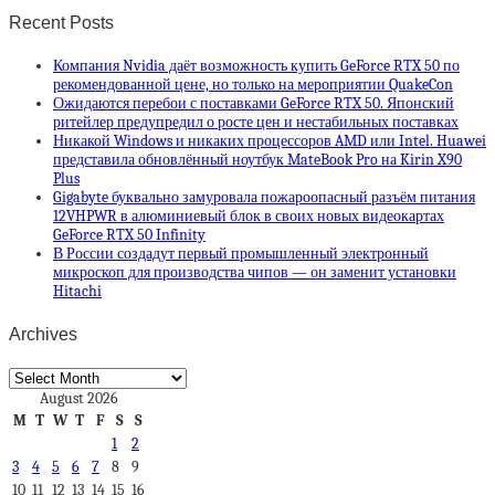
Recent Posts
Компания Nvidia даёт возможность купить GeForce RTX 50 по
рекомендованной цене, но только на мероприятии QuakeCon
Ожидаются перебои с поставками GeForce RTX 50. Японский
ритейлер предупредил о росте цен и нестабильных поставках
Никакой Windows и никаких процессоров AMD или Intel. Huawei
представила обновлённый ноутбук MateBook Pro на Kirin X90
Plus
Gigabyte буквально замуровала пожароопасный разъём питания
12VHPWR в алюминиевый блок в своих новых видеокартах
GeForce RTX 50 Infinity
В России создадут первый промышленный электронный
микроскоп для производства чипов — он заменит установки
Hitachi
Archives
Archives
August 2026
M
T
W
T
F
S
S
1
2
3
4
5
6
7
8
9
10
11
12
13
14
15
16