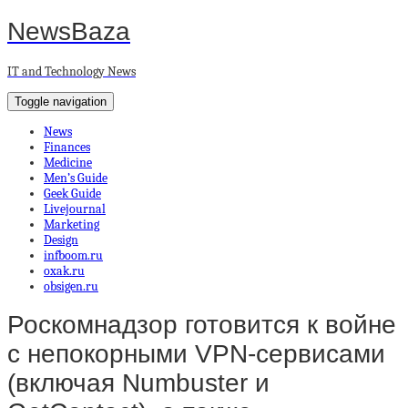
NewsBaza
IT and Technology News
Toggle navigation
News
Finances
Medicine
Men’s Guide
Geek Guide
Livejournal
Marketing
Design
infboom.ru
oxak.ru
obsigen.ru
Роскомнадзор готовится к войне
с непокорными VPN-сервисами
(включая Numbuster и