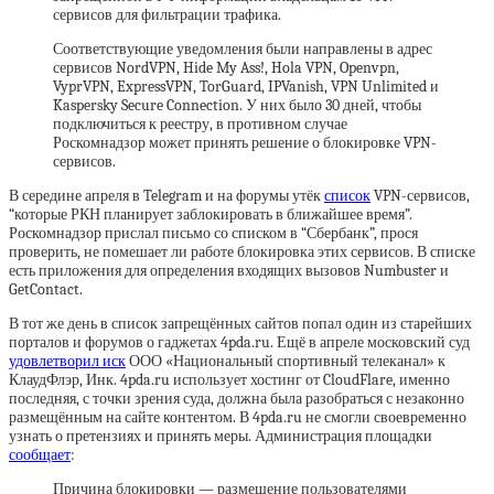
сервисов для фильтрации трафика.
Соответствующие уведомления были направлены в адрес
сервисов NordVPN, Hide My Ass!, Hola VPN, Openvpn,
VyprVPN, ExpressVPN, TorGuard, IPVanish, VPN Unlimited и
Kaspersky Secure Connection. У них было 30 дней, чтобы
подключиться к реестру, в противном случае
Роскомнадзор может принять решение о блокировке VPN-
сервисов.
В середине апреля в Telegram и на форумы утёк
список
VPN-сервисов,
“которые РКН планирует заблокировать в ближайшее время”.
Роскомнадзор прислал письмо со списком в “Сбербанк”, прося
проверить, не помешает ли работе блокировка этих сервисов. В списке
есть приложения для определения входящих вызовов Numbuster и
GetContact.
В тот же день в список запрещённых сайтов попал один из старейших
порталов и форумов о гаджетах 4pda.ru. Ещё в апреле московский суд
удовлетворил иск
ООО «Национальный спортивный телеканал» к
КлаудФлэр, Инк. 4pda.ru использует хостинг от CloudFlare, именно
последняя, с точки зрения суда, должна была разобраться с незаконно
размещённым на сайте контентом. В 4pda.ru не смогли своевременно
узнать о претензиях и принять меры. Администрация площадки
сообщает
:
Причина блокировки — размещение пользователями