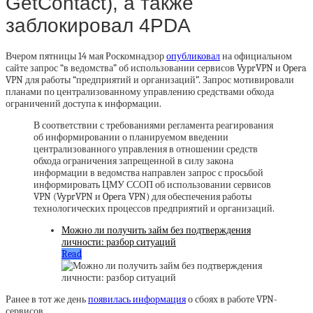
GetContact), а также
заблокировал 4PDA
Вчером пятницы 14 мая Роскомнадзор
опубликовал
на официальном
сайте запрос “в ведомства” об использовании сервисов VyprVPN и Opera
VPN для работы “предприятий и организаций”. Запрос мотивировали
планами по централизованному управлению средствами обхода
ограничений доступа к информации.
В соответствии с требованиями регламента реагирования
об информировании о планируемом введении
централизованного управления в отношении средств
обхода ограничения запрещенной в силу закона
информации в ведомства направлен запрос с просьбой
информировать ЦМУ ССОП об использовании сервисов
VPN (VyprVPN и Opera VPN) для обеспечения работы
технологических процессов предприятий и организаций.
Можно ли получить займ без подтверждения
личности: разбор ситуаций
Read
Ранее в тот же день
появилась информация
о сбоях в работе VPN-
сервисов.