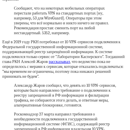
Сообщают, что на некоторых мобильных операторах
перестали работать VPN на стандартных портах [ну,
например, 53 для WireGuard]. Операторы при этом
уверены, что всё нормально и никто ничего не правил.
Рекомендация простая: сменить порт на любой
нестандартный. 5352, например.
Ещё в 2019 году РКН потребовал от 10 VPN-сервисов подключения к
Федеральной государственной информационной системе,
поддерживающей реестр запрещённой информации. К системе
подключился только сервис от “Лаборатории Касперского”. Тогдашний
глава РКН Алексей Жаров
рассказывал
, что ведомство пока не
определилось с мерами к сервисам, которые отказались подключаться:
“мы временем не ограничены, поэтому пока никаких решений
принимать не будем”.
Александр Жаров сообщил, что девять из 10 VPN-сервисов,
которым было направлено требование о подключении к
реестру запрещенной в РФ информации и фильтрации
трафика, не собираются этого делать, и ответные меры,
альтернативные блокировке, готовятся.
Роскомнадзор 27 марта направил требования о
необходимости подключения к государственной
информационной системе (ФГИС), содержащей реестр
запрещенной в РФ информации владельцам 10 VPN-