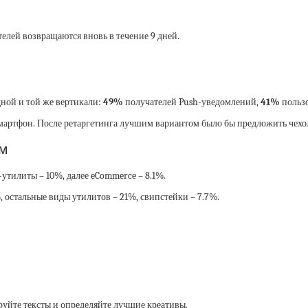
елей возвращаются вновь в течение 9 дней.
дной и той же вертикали:
49%
получателей Push-уведомлений,
41%
польз
ртфон. После ретаргетинга лучшим вариантом было бы предложить чехол д
м
-утилиты – 10%, далее eCommerce – 8.1%.
, остальные виды утилитов – 21%, свипстейки – 7.7%.
руйте тексты и определяйте лучшие креативы.