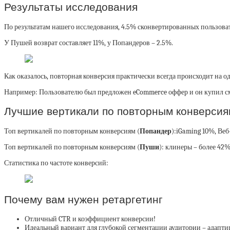
Результаты исследования
По результатам нашего исследования, 4.5% сконвертированных пользоват
У Пушей возврат составляет 11%, у Попандеров – 2.5%.
Как оказалось, повторная конверсия практически всегда происходит на о
Например: Пользователю был предложен eCommerce оффер и он купил сма
Лучшие вертикали по повторным конверсия
Топ вертикалей по повторным конверсиям (
Попандер
):iGaming 10%, Веб
Топ вертикалей по повторным конверсиям (
Пуши
): клинеры – более 42%
Статистика по частоте конверсий:
Почему вам нужен ретаргетинг
Отличный CTR и коэффициент конверсии!
Идеальный вариант для глубокой сегментации аудитории – адапти