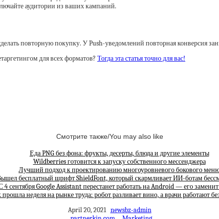
ключайте аудитории из ваших кампаний.
делать повторную покупку. У Push-уведомлений повторная конверсия зани
таргетингом для всех форматов?
Тогда эта статья точно для вас!
Смотрите также/You may also like
Еда PNG без фона: фрукты, десерты, блюда и другие элементы
Wildberries готовится к запуску собственного мессенджера
Лучший подход к проектированию многоуровневого бокового мен
ышел бесплатный шрифт ShieldFont, который скармливает ИИ-ботам бес
С 4 сентября Google Assistant перестанет работать на Android — его замени
 прошла неделя на рынке труда: робот разливает вино, а врачи работают бе
April 20, 2021
newsbz-admin
partnerkin.com
Marketing