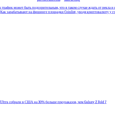
 трафик может быть подозрительным, что в таком случае ждать от рекла и 
Как зарабатывают на фишинге площадки Coinlist, уводя криптовалюту у 
8 Ultra собрали в США на 30% больше предзаказов, чем Galaxy Z Fold 7