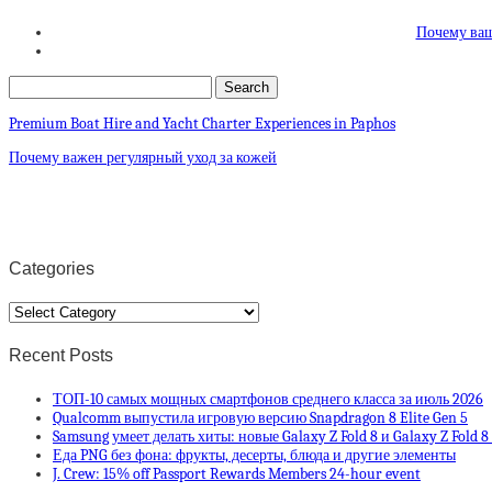
Почему ваш
Premium Boat Hire and Yacht Charter Experiences in Paphos
Почему важен регулярный уход за кожей
Categories
Categories
Recent Posts
ТОП-10 самых мощных смартфонов среднего класса за июль 2026
Qualcomm выпустила игровую версию Snapdragon 8 Elite Gen 5
Samsung умеет делать хиты: новые Galaxy Z Fold 8 и Galaxy Z Fold 
Еда PNG без фона: фрукты, десерты, блюда и другие элементы
J. Crew: 15% off Passport Rewards Members 24-hour event