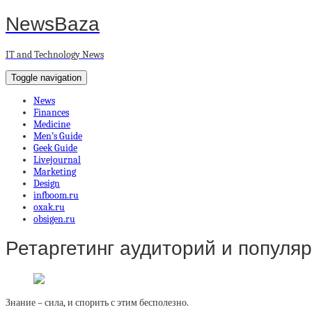
NewsBaza
IT and Technology News
Toggle navigation
News
Finances
Medicine
Men’s Guide
Geek Guide
Livejournal
Marketing
Design
infboom.ru
oxak.ru
obsigen.ru
Ретаргетинг аудиторий и популя
Знание – сила, и спорить с этим бесполезно.