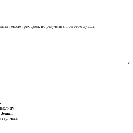
мает около трех дней, но результаты при этом лучше.
©
ю
смыслицу
т Gemini
з зарплаты