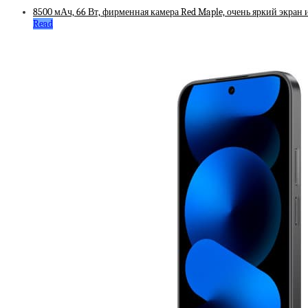
8500 мАч, 66 Вт, фирменная камера Red Maple, очень яркий экран и
Read