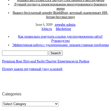
Wildberries готовится к запуску собственного мессенджера
Лучший подход к проектированию многоуровневого бокового
меню
Вышел бесплатный шрифт ShieldFont, который скармливает ИИ-
ботам бессмыслицу
June 5, 2019
newsbz-admin
h1ps.ru
Marketing
Как правильно покупать ссылки для продвижения сайта?
Руководство
Эффективная работа с удаленщиками: решаем главные проблемы
Premium Boat Hire and Yacht Charter Experiences in Paphos
Почему важен регулярный уход за кожей
Categories
Categories