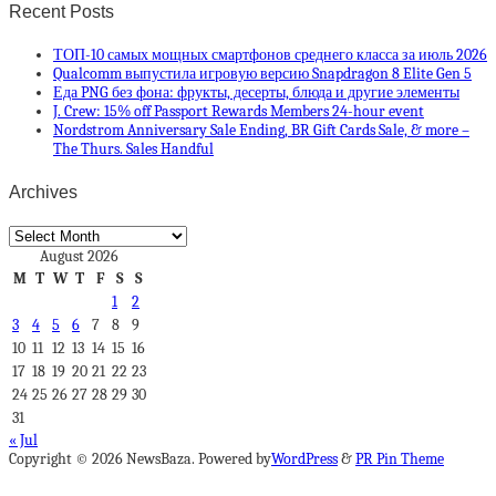
Recent Posts
ТОП-10 самых мощных смартфонов среднего класса за июль 2026
Qualcomm выпустила игровую версию Snapdragon 8 Elite Gen 5
Еда PNG без фона: фрукты, десерты, блюда и другие элементы
J. Crew: 15% off Passport Rewards Members 24-hour event
Nordstrom Anniversary Sale Ending, BR Gift Cards Sale, & more –
The Thurs. Sales Handful
Archives
Archives
August 2026
M
T
W
T
F
S
S
1
2
3
4
5
6
7
8
9
10
11
12
13
14
15
16
17
18
19
20
21
22
23
24
25
26
27
28
29
30
31
« Jul
Copyright © 2026 NewsBaza. Powered by
WordPress
&
PR Pin Theme