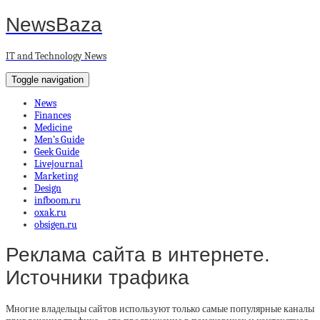
NewsBaza
IT and Technology News
Toggle navigation
News
Finances
Medicine
Men’s Guide
Geek Guide
Livejournal
Marketing
Design
infboom.ru
oxak.ru
obsigen.ru
Реклама сайта в интернете.
Источники трафика
Многие владельцы сайтов используют только самые популярные каналы