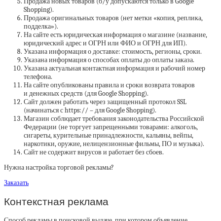
Продажа новых товаров (б/у допускаются только в Google
Shopping).
Продажа оригинальных товаров (нет метки «копия, реплика,
подделка»).
На сайте есть юридическая информация о магазине (название,
юридический адрес и ОГРН или ФИО и ОГРН для ИП).
Указана информация о доставке: стоимость, регионы, сроки.
Указана информация о способах оплаты до оплаты заказа.
Указана актуальная контактная информация и рабочий номер
телефона.
На сайте опубликованы правила и сроки возврата товаров
и денежных средств (для Google Shopping).
Сайт должен работать через защищенный протокол SSL
(начинаться с https:// – для Google Shopping).
Магазин соблюдает требования законодательства Российской
Федерации (не торгует запрещенными товарами: алкоголь,
сигареты, курительные принадлежности, кальяны, вейпы,
наркотики, оружие, нелицензионные фильмы, ПО и музыка).
Сайт не содержит вирусов и работает без сбоев.
Нужна настройка торговой рекламы?
Заказать
Контекстная реклама
Способ рекламы в поисковой выдаче, при котором объявление