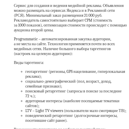
Сервис для создания и ведения медийной рекламы. Объявления
можно размещать на сервисах Яндекса и в Рекламной сети
(РСЯ). Минимальный заказ размещения 21 000 руб.
Рекламодатель самостоятельно выбирает CPM (стоимость
за 1000 показов), оптимизация стоимости происходит с помощью
аукциона второй цены.
Programmatic – автоматизированная закупка аудитории,
а не места на сайте. Технология применяется почти во всех
медийных сетях. Наличие большого выбора таргетингов
(настроек на целевую аудиторию):
Виды таргетинга:
геотаргетинг (регионы, GPS нацеливание, гиперлокальная
реклама);
социально-демографический (пол, возраст, доход,
семейные признаки);
поисковый ретаргетинг (запросы в поиске за последние
72 ч.);
аудиторные интересы (наиболее посещаемые тематики
сайтов);
LTV – Light TV viewers (пользователи мало смотрящие ТВ);
поведенческий ретаргетинг (долгосрочные интересы,
посетившие сайт ранее).