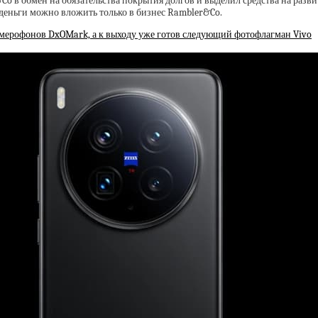
o в обмен на обязательства покрытия долгов и выделил средства на разв
 деньги можно вложить только в бизнес Rambler&Co.
амерофонов DxOMark, а к выходу уже готов следующий фотофлагман Vivo