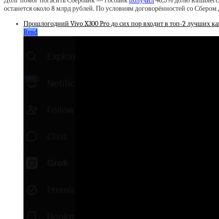
Долг помог погасить Сбербанк — госбанк
получил
46,5% долю Rambler&C
останется около 8 млрд рублей. По условиям договорённостей со Сбером
Прошлогодний Vivo X300 Pro до сих пор входит в топ-2 лучших к
Read