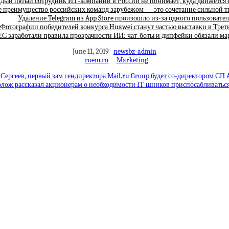
дый пятый сотрудник ИТ-компании в России не понимает, куда движется е
е преимущество российских команд зарубежом — это сочетание сильной
Удаление Telegram из App Store произошло из-за одного пользовател
Фотографии победителей конкурса Huawei станут частью выставки в Трет
ЕС заработали правила прозрачности ИИ: чат-боты и дипфейки обязали ма
June 11, 2019
newsbz-admin
roem.ru
Marketing
ергеев, первый зам гендиректора Mаil.ru Group будет со-директором СП A
лож рассказал акционерам о необходимости IT-шников приспосабливаться