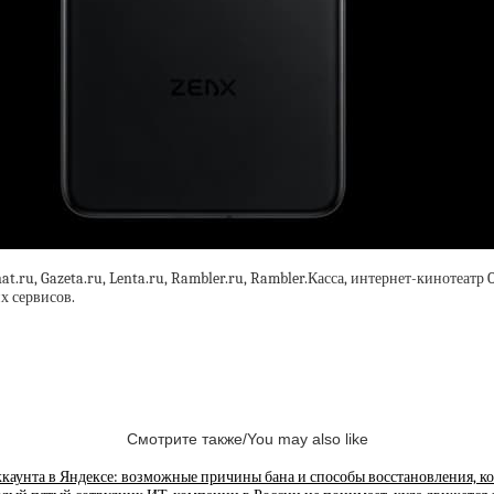
t.ru, Gazeta.ru, Lenta.ru, Rambler.ru, Rambler.Касса, интернет-кинотеатр 
х сервисов.
Смотрите также/You may also like
каунта в Яндексе: возможные причины бана и способы восстановления, к