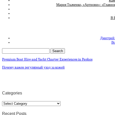
Каж
Мария Ткаченко, «Артнови»: «Главно
В 
Дмитрий С
Во
Premium Boat Hire and Yacht Charter Experiences in Paphos
Почему важен регулярный уход за кожей
Categories
Categories
Recent Posts