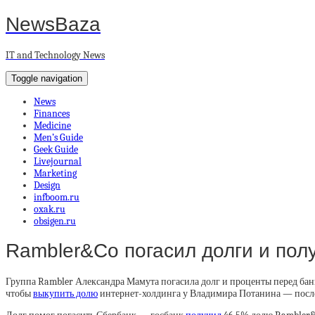
NewsBaza
IT and Technology News
Toggle navigation
News
Finances
Medicine
Men’s Guide
Geek Guide
Livejournal
Marketing
Design
infboom.ru
oxak.ru
obsigen.ru
Rambler&Co погасил долги и пол
Группа Rambler Александра Мамута погасила долг и проценты перед бан
чтобы
выкупить долю
интернет-холдинга у Владимира Потанина — после