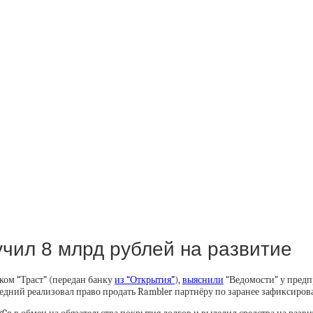
учил 8 млрд рублей на развитие
ком “Траст” (передан банку
из “Открытия”
),
выяснили
“Ведомости” у предп
дний реализовал право продать Rambler партнёру по заранее зафиксиров