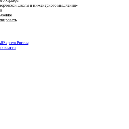
го карьера
 творческой школы и инженерного мышления»
я
ьяковке
ркировать
liExpress Россия
 к власти