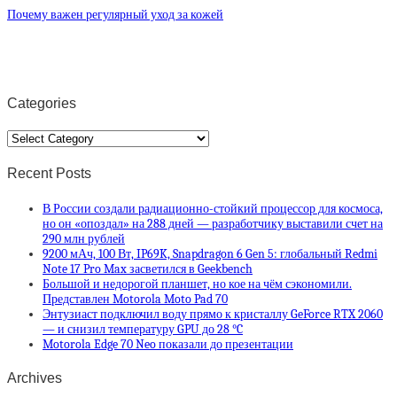
Почему важен регулярный уход за кожей
Categories
Categories
Recent Posts
В России создали радиационно-стойкий процессор для космоса,
но он «опоздал» на 288 дней — разработчику выставили счет на
290 млн рублей
9200 мАч, 100 Вт, IP69K, Snapdragon 6 Gen 5: глобальный Redmi
Note 17 Pro Max засветился в Geekbench
Большой и недорогой планшет, но кое на чём сэкономили.
Представлен Motorola Moto Pad 70
Энтузиаст подключил воду прямо к кристаллу GeForce RTX 2060
— и снизил температуру GPU до 28 °C
Motorola Edge 70 Neo показали до презентации
Archives