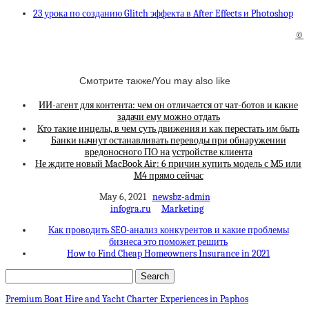
23 урока по созданию Glitch эффекта в After Effects и Photoshop
©
Смотрите также/You may also like
ИИ-агент для контента: чем он отличается от чат-ботов и какие
задачи ему можно отдать
Кто такие инцелы, в чем суть движения и как перестать им быть
Банки начнут останавливать переводы при обнаружении
вредоносного ПО на устройстве клиента
Не ждите новый MacBook Air: 6 причин купить модель с M5 или
M4 прямо сейчас
May 6, 2021
newsbz-admin
infogra.ru
Marketing
Как проводить SEO-анализ конкурентов и какие проблемы
бизнеса это поможет решить
How to Find Cheap Homeowners Insurance in 2021
Premium Boat Hire and Yacht Charter Experiences in Paphos