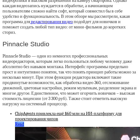
видеоролики в высоком разрешении на камеру смартфона. Однако
каждая видеозапись нуждается в обработке, а начинающим
пользователям сложно найти софт, который совместил бы в себе
удобство и функциональность. В этом обзоре мы рассмотрели, какая
программа для
редактирования видео
подойдет для новичков и
поможет создать любой тип видео: от мини-фильмов до коротких
сториз.
Pinnacle Studio
Pinnacle Studio — один из немногих профессиональных
видеоредакторов, которым легко пользоваться любому человеку даже
абсолютно без навыков монтажа. Интерфейс программы предельно
прост и интуитивно понятен, так что понять принцип работы можно за
несколько минут. При этом функции редактора включают такие
продвинутые возможности, как обработка видео 360, отслеживание
движений, цветовые настройки, режим мультикам, разделение экрана и
многое другое. Единственное, что может огорчить новичков – высокая
стоимость лицензии (от 3 300 руб). Также стоит отметить высокую
нагрузку на системный процессор.
ChipAgents привлекла ещё $60 млн на ИИ-платформу для
проектирования чипов
Read