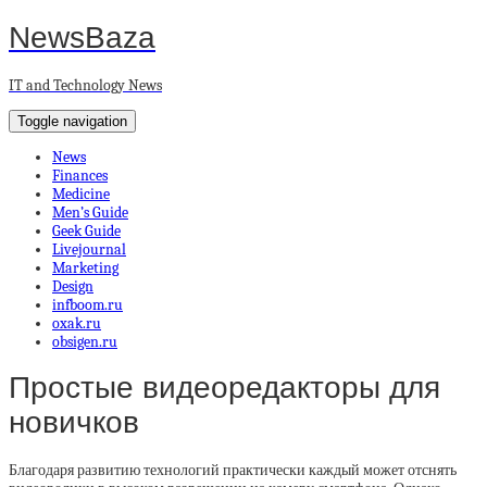
NewsBaza
IT and Technology News
Toggle navigation
News
Finances
Medicine
Men’s Guide
Geek Guide
Livejournal
Marketing
Design
infboom.ru
oxak.ru
obsigen.ru
Простые видеоредакторы для
новичков
Благодаря развитию технологий практически каждый может отснять