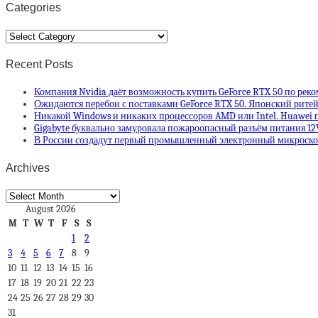
Categories
Categories
Recent Posts
Компания Nvidia даёт возможность купить GeForce RTX 50 по рек
Ожидаются перебои с поставками GeForce RTX 50. Японский ритей
Никакой Windows и никаких процессоров AMD или Intel. Huawei п
Gigabyte буквально замуровала пожароопасный разъём питания 12
В России создадут первый промышленный электронный микроскоп
Archives
Archives
August 2026
M
T
W
T
F
S
S
1
2
3
4
5
6
7
8
9
10
11
12
13
14
15
16
17
18
19
20
21
22
23
24
25
26
27
28
29
30
31