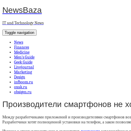
NewsBaza
IT and Technology News
Toggle navigation
News
Finances
Medicine
Men’s Guide
Geek Guide
Livejournal
Marketing
Design
infboom.ru
oxak.ru
obsigen.ru
Производители смартфонов не хо
Между разработчиками приложений и производителями смартфонов возни
Разработчики хотят полноценной установки на телефон, а закон позвол