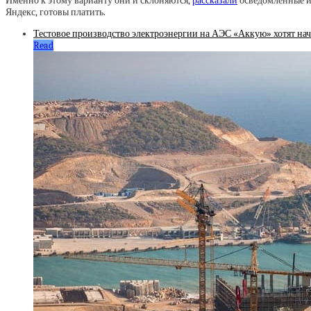
Именно к этому варианту они и склоняются,
рассказали
осведомлённые ис
Яндекс, готовы платить.
Тестовое производство электроэнергии на АЭС «Аккую» хотят нача
Read