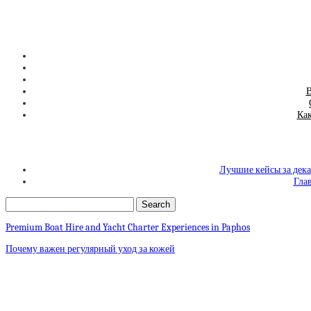
В
Как
Лучшие кейсы за декаб
Глав
Premium Boat Hire and Yacht Charter Experiences in Paphos
Почему важен регулярный уход за кожей