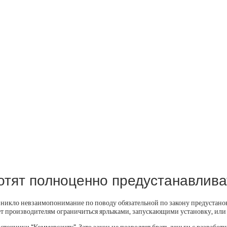
тят полноценно предустанавлива
кло невзаимопонимание по поводу обязательной по закону предустановке
яет производителям ограничиться ярлыками, запускающими установку, ил