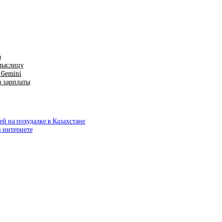
ю
смыслицу
т Gemini
з зарплаты
ей на похудалке в Казахстане
в интернете