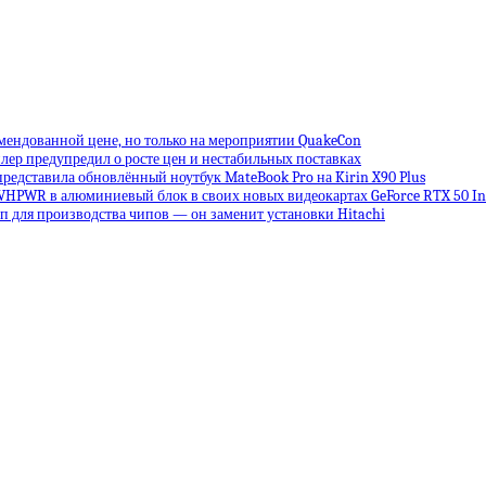
омендованной цене, но только на мероприятии QuakeCon
лер предупредил о росте цен и нестабильных поставках
редставила обновлённый ноутбук MateBook Pro на Kirin X90 Plus
VHPWR в алюминиевый блок в своих новых видеокартах GeForce RTX 50 Inf
 для производства чипов — он заменит установки Hitachi