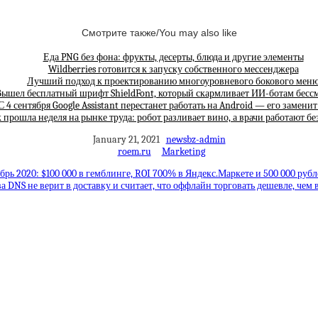
Смотрите также/You may also like
Еда PNG без фона: фрукты, десерты, блюда и другие элементы
Wildberries готовится к запуску собственного мессенджера
Лучший подход к проектированию многоуровневого бокового мен
ышел бесплатный шрифт ShieldFont, который скармливает ИИ-ботам бес
С 4 сентября Google Assistant перестанет работать на Android — его замени
 прошла неделя на рынке труда: робот разливает вино, а врачи работают бе
January 21, 2021
newsbz-admin
roem.ru
Marketing
рь 2020: $100 000 в гемблинге, ROI 700% в Яндекс.Маркете и 500 000 рубл
а DNS не верит в доставку и считает, что оффлайн торговать дешевле, чем 