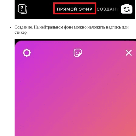
Создание. На нейтральном фоне можно наложить надпись или
стикер.