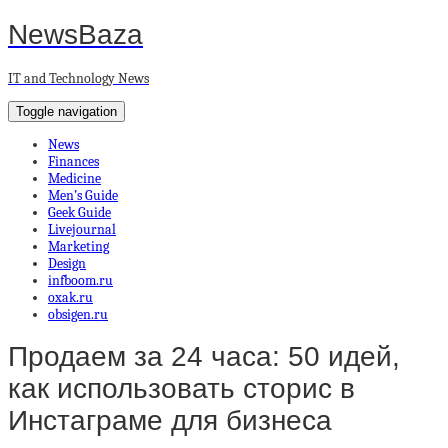
NewsBaza
IT and Technology News
Toggle navigation
News
Finances
Medicine
Men’s Guide
Geek Guide
Livejournal
Marketing
Design
infboom.ru
oxak.ru
obsigen.ru
Продаем за 24 часа: 50 идей,
как использовать сторис в
Инстаграме для бизнеса