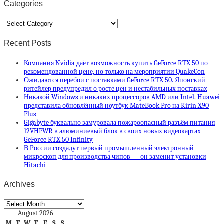
Categories
Categories
Recent Posts
Компания Nvidia даёт возможность купить GeForce RTX 50 по
рекомендованной цене, но только на мероприятии QuakeCon
Ожидаются перебои с поставками GeForce RTX 50. Японский
ритейлер предупредил о росте цен и нестабильных поставках
Никакой Windows и никаких процессоров AMD или Intel. Huawei
представила обновлённый ноутбук MateBook Pro на Kirin X90
Plus
Gigabyte буквально замуровала пожароопасный разъём питания
12VHPWR в алюминиевый блок в своих новых видеокартах
GeForce RTX 50 Infinity
В России создадут первый промышленный электронный
микроскоп для производства чипов — он заменит установки
Hitachi
Archives
Archives
August 2026
M
T
W
T
F
S
S