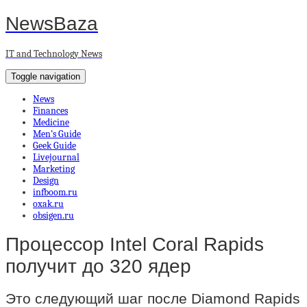
NewsBaza
IT and Technology News
Toggle navigation
News
Finances
Medicine
Men’s Guide
Geek Guide
Livejournal
Marketing
Design
infboom.ru
oxak.ru
obsigen.ru
Процессор Intel Coral Rapids
получит до 320 ядер
Это следующий шаг после Diamond Rapids