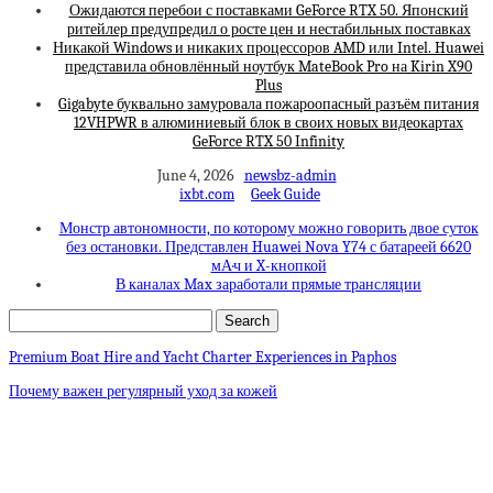
Ожидаются перебои с поставками GeForce RTX 50. Японский
ритейлер предупредил о росте цен и нестабильных поставках
Никакой Windows и никаких процессоров AMD или Intel. Huawei
представила обновлённый ноутбук MateBook Pro на Kirin X90
Plus
Gigabyte буквально замуровала пожароопасный разъём питания
12VHPWR в алюминиевый блок в своих новых видеокартах
GeForce RTX 50 Infinity
June 4, 2026
newsbz-admin
ixbt.com
Geek Guide
Монстр автономности, по которому можно говорить двое суток
без остановки. Представлен Huawei Nova Y74 с батареей 6620
мА·ч и X-кнопкой
В каналах Max заработали прямые трансляции
Premium Boat Hire and Yacht Charter Experiences in Paphos
Почему важен регулярный уход за кожей