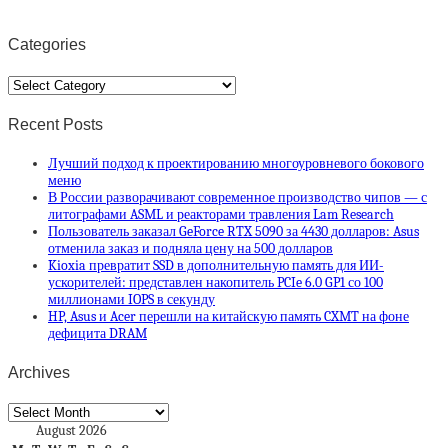
Categories
Categories
Recent Posts
Лучший подход к проектированию многоуровневого бокового
меню
В России разворачивают современное производство чипов — с
литографами ASML и реакторами травления Lam Research
Пользователь заказал GeForce RTX 5090 за 4430 долларов: Asus
отменила заказ и подняла цену на 500 долларов
Kioxia превратит SSD в дополнительную память для ИИ-
ускорителей: представлен накопитель PCIe 6.0 GP1 со 100
миллионами IOPS в секунду
HP, Asus и Acer перешли на китайскую память CXMT на фоне
дефицита DRAM
Archives
Archives
August 2026