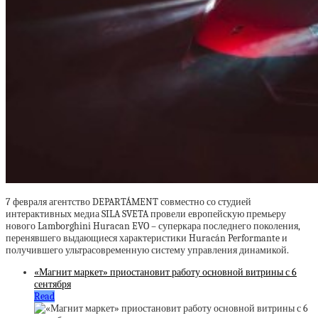
7 февраля агентство DEPARTÁMENT совместно со студией
интерактивных медиа SILA SVETA провели европейскую премьеру
нового Lamborghini Huracan EVO – суперкара последнего поколения,
перенявшего выдающиеся характеристики Huracán Performante и
получившего ультрасовременную систему управления динамикой.
«Магнит маркет» приостановит работу основной витрины с 6
сентября
Read