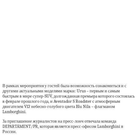
В рамках мероприятия у гостей была возможность ознакомиться и с
другими актуальными моделями марки: Urus – первым и самым
быстрым в мире супер-SUV, долгожданная премьера которого состоялась
в феврале прошлого года, и Aventador S Roadster с атмосферным
двигателем V12 небесно-голубого цвета Blu Nila – флагманом
Lamborghini.
За приглашение журналистов на пресс-лонч отвечала команда
DEPARTÁMENT/PR, которая является пресс-офисом Lamborghini в
России.