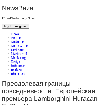
NewsBaza
IT and Technology News
Toggle navigation
News
Finances
Medicine
Men’s Guide
Geek Guide
Livejournal
Marketing
Design
infboom.ru
oxak.ru
obsigen.ru
Преодолевая границы
повседневности: Европейская
премьера Lamborghini Huracan