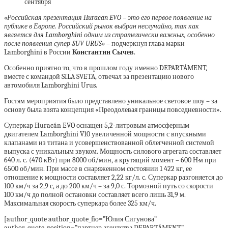
«Российская презентация Huracan EVO – это его первое появление на
публике в Европе. Российский рынок выбран неслучайно, так как
является для Lamborghini одним из стратегически важных, особенно
после появления супер-SUV URUS»
– подчеркнул глава марки
Lamborghini в России
Константин Сычев
.
Особенно приятно то, что в прошлом году именно DEPARTÁMENT,
вместе с командой SILA SVETA, отвечал за презентацию нового
автомобиля Lamborghini Urus.
Гостям мероприятия было представлено уникальное световое шоу – за
основу была взята концепция «Преодолевая границы повседневности».
Суперкар Huracán EVO оснащен 5,2-литровым атмосферным
двигателем Lamborghini V10 увеличенной мощности с впускными
клапанами из титана и усовершенствованной облегченной системой
выпуска с уникальным звуком. Мощность силового агрегата составляет
640 л. с. (470 кВт) при 8000 об/мин, а крутящий момент – 600 Н·м при
6500 об/мин. При массе в снаряженном состоянии 1 422 кг, ее
отношение к мощности составляет 2,22 кг/л. с. Суперкар разгоняется до
100 км/ч за 2,9 с, а до 200 км/ч – за 9,0 с. Тормозной путь со скорости
100 км/ч до полной остановки составляет всего лишь 31,9 м.
Максимальная скорость суперкара более 325 км/ч.
[author_quote author_quote_fio=”Юлия Сигунова”
author_quote_position=”партнер агентства DEPARTÁMENT”