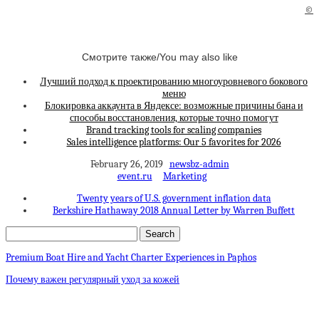
©
Смотрите также/You may also like
Лучший подход к проектированию многоуровневого бокового
меню
Блокировка аккаунта в Яндексе: возможные причины бана и
способы восстановления, которые точно помогут
Brand tracking tools for scaling companies
Sales intelligence platforms: Our 5 favorites for 2026
February 26, 2019
newsbz-admin
event.ru
Marketing
Twenty years of U.S. government inflation data
Berkshire Hathaway 2018 Annual Letter by Warren Buffett
Premium Boat Hire and Yacht Charter Experiences in Paphos
Почему важен регулярный уход за кожей