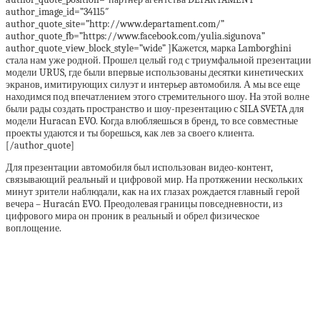
author_image_id=”34115″
author_quote_site=”http://www.departament.com/”
author_quote_fb=”https://www.facebook.com/yulia.sigunova”
author_quote_view_block_style=”wide” ]Кажется, марка Lamborghini
стала нам уже родной. Прошел целый год с триумфальной презентации
модели URUS, где были впервые использованы десятки кинетических
экранов, имитирующих силуэт и интерьер автомобиля. А мы все еще
находимся под впечатлением этого стремительного шоу. На этой волне
были рады создать пространство и шоу-презентацию с SILA SVETA для
модели Huracan EVO. Когда влюбляешься в бренд, то все совместные
проекты удаются и ты борешься, как лев за своего клиента.
[/author_quote]
Для презентации автомобиля был использован видео-контент,
связывающий реальный и цифровой мир. На протяжении нескольких
минут зрители наблюдали, как на их глазах рождается главный герой
вечера – Huracán EVO. Преодолевая границы повседневности, из
цифрового мира он проник в реальный и обрел физическое
воплощение.