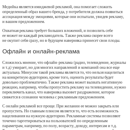
Медийка является имиджевой рекламой, она помогает сложить
определенный образ вашего бренда, у потребителя должна появиться
ассоциация между эмоциями, которые они испытали, увидев рекламу,
и вашим предложением.
Охватная реклама требует больших вложений, и позволить себе
ее может не каждый рекламодатель. Также реклама скорее всего
не окупит себя сразу, но в будущем наверняка принесет свои плоды.
Офлайн и онлайн-реклама
Сложилось мнение, что офлайн-реклама (радио, телевидение, журналы
и т.д) умирает, но для многих направлений и компаний она все еще
актуальна. Минусом такой рекламы является то, что нельзя нацелиться
на конкретную аудиторию, кроме того, оценить результаты будет
довольно проблематично. Также реклама может вызвать негативную
реакцию, например, чтобы пропустить рекламу на телевидении, нужно
переключить канал, что наверняка вызовет раздражение, которое
свяжется в сознании человека с рекламным предложением.
С онлайн рекламой все проще. При желании ее можно закрыть или
пропустить. Но главным плюсом является то, что есть возможность
нацеливания на нужную аудиторию. Рекламные системы позволяют
точечно таргетироваться на пользователей по определенным
параметрам, например, по полу, возрасту, доходу, интересам и т.д.