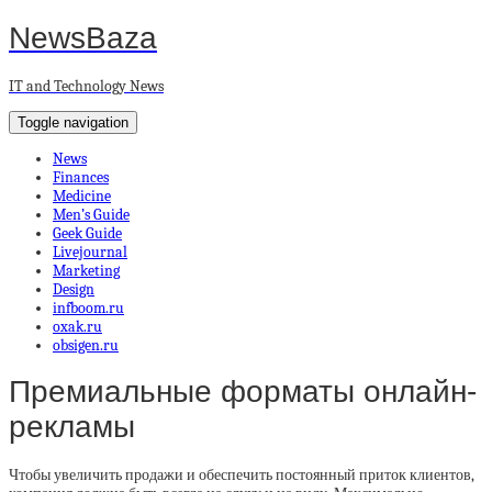
NewsBaza
IT and Technology News
Toggle navigation
News
Finances
Medicine
Men’s Guide
Geek Guide
Livejournal
Marketing
Design
infboom.ru
oxak.ru
obsigen.ru
Премиальные форматы онлайн-
рекламы
Чтобы увеличить продажи и обеспечить постоянный приток клиентов,