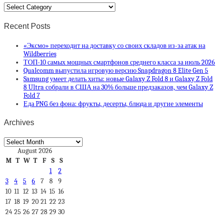
Categories
Recent Posts
«Эксмо» переходит на доставку со своих складов из-за атак на
Wildberries
ТОП-10 самых мощных смартфонов среднего класса за июль 2026
Qualcomm выпустила игровую версию Snapdragon 8 Elite Gen 5
Samsung умеет делать хиты: новые Galaxy Z Fold 8 и Galaxy Z Fold
8 Ultra собрали в США на 30% больше предзаказов, чем Galaxy Z
Fold 7
Еда PNG без фона: фрукты, десерты, блюда и другие элементы
Archives
Archives
August 2026
M
T
W
T
F
S
S
1
2
3
4
5
6
7
8
9
10
11
12
13
14
15
16
17
18
19
20
21
22
23
24
25
26
27
28
29
30