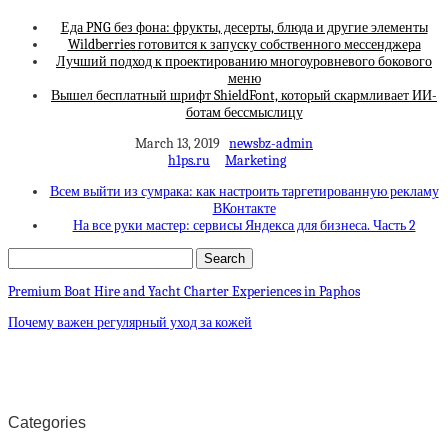
Еда PNG без фона: фрукты, десерты, блюда и другие элементы
Wildberries готовится к запуску собственного мессенджера
Лучший подход к проектированию многоуровневого бокового
меню
Вышел бесплатный шрифт ShieldFont, который скармливает ИИ-
ботам бессмыслицу
March 13, 2019
newsbz-admin
h1ps.ru
Marketing
Всем выйти из сумрака: как настроить таргетированную рекламу
ВКонтакте
На все руки мастер: сервисы Яндекса для бизнеса. Часть 2
Premium Boat Hire and Yacht Charter Experiences in Paphos
Почему важен регулярный уход за кожей
Categories