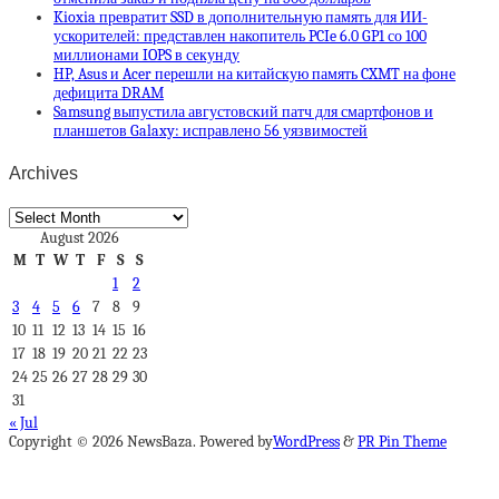
Kioxia превратит SSD в дополнительную память для ИИ-
ускорителей: представлен накопитель PCIe 6.0 GP1 со 100
миллионами IOPS в секунду
HP, Asus и Acer перешли на китайскую память CXMT на фоне
дефицита DRAM
Samsung выпустила августовский патч для смартфонов и
планшетов Galaxy: исправлено 56 уязвимостей
Archives
Archives
August 2026
M
T
W
T
F
S
S
1
2
3
4
5
6
7
8
9
10
11
12
13
14
15
16
17
18
19
20
21
22
23
24
25
26
27
28
29
30
31
« Jul
Copyright © 2026 NewsBaza. Powered by
WordPress
&
PR Pin Theme