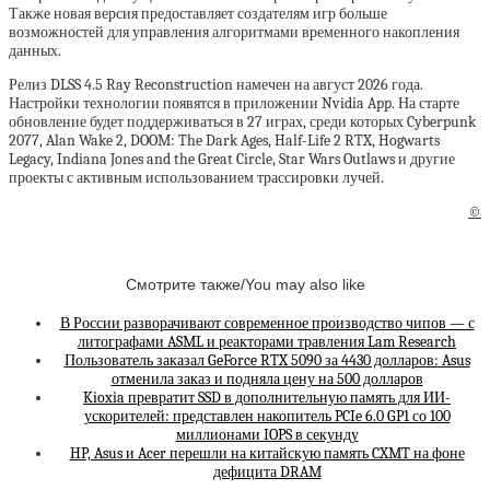
Также новая версия предоставляет создателям игр больше
возможностей для управления алгоритмами временного накопления
данных.
Релиз DLSS 4.5 Ray Reconstruction намечен на август 2026 года.
Настройки технологии появятся в приложении Nvidia App. На старте
обновление будет поддерживаться в 27 играх, среди которых Cyberpunk
2077, Alan Wake 2, DOOM: The Dark Ages, Half-Life 2 RTX, Hogwarts
Legacy, Indiana Jones and the Great Circle, Star Wars Outlaws и другие
проекты с активным использованием трассировки лучей.
©
Смотрите также/You may also like
В России разворачивают современное производство чипов — с
литографами ASML и реакторами травления Lam Research
Пользователь заказал GeForce RTX 5090 за 4430 долларов: Asus
отменила заказ и подняла цену на 500 долларов
Kioxia превратит SSD в дополнительную память для ИИ-
ускорителей: представлен накопитель PCIe 6.0 GP1 со 100
миллионами IOPS в секунду
HP, Asus и Acer перешли на китайскую память CXMT на фоне
дефицита DRAM