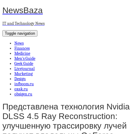
NewsBaza
IT and Technology News
Toggle navigation
News
Finances
Medicine
Men’s Guide
Geek Guide
Livejournal
Marketing
Design
infboom.ru
oxak.ru
obsigen.ru
Представлена технология Nvidia
DLSS 4.5 Ray Reconstruction:
улучшенную трассировку лучей