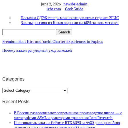
June 2, 2026
newsbz-admin
ixbt.com
Geek Guide
Посылки СДЭК теперь можно отправлять в сервисе 2ГИС
Заказы россиян из Китая выросли на 60% за пять месяцев
Premium Boat Hire and Yacht Charter Experiences in Paphos
Почему важен регулярный уход за кожей
Categories
Categories
Recent Posts
В России разворачивают современное производство чипов — с
литографами ASML и реакторами травления Lam Research
Пользователь заказал GeForce RTX 5090 за 4430 долларов: Asus
отменила заказ и подняла цену на 500 долларов