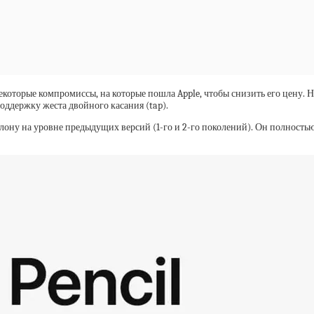
оторые компромиссы, на которые пошла Apple, чтобы снизить его цену. Но
поддержку жеста двойного касания (tap).
аклону на уровне предыдущих версий (1-го и 2-го поколений). Он полностью