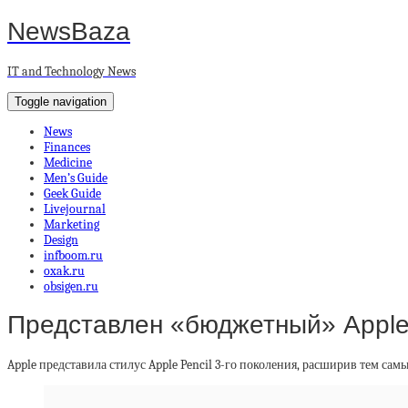
NewsBaza
IT and Technology News
Toggle navigation
News
Finances
Medicine
Men’s Guide
Geek Guide
Livejournal
Marketing
Design
infboom.ru
oxak.ru
obsigen.ru
Представлен «бюджетный» Apple 
Apple представила стилус Apple Pencil 3-го поколения, расширив тем сам