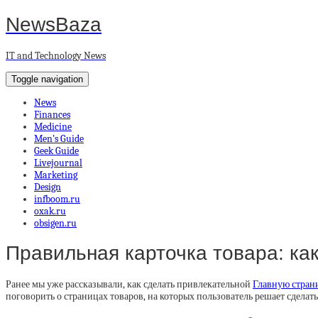
NewsBaza
IT and Technology News
Toggle navigation
News
Finances
Medicine
Men’s Guide
Geek Guide
Livejournal
Marketing
Design
infboom.ru
oxak.ru
obsigen.ru
Правильная карточка товара: как
Ранее мы уже рассказывали, как сделать привлекательной
Главную стран
поговорить о страницах товаров, на которых пользователь решает сделать 