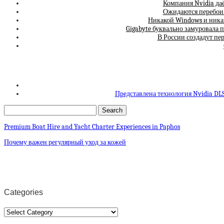
Компания Nvidia да
Ожидаются перебои 
Никакой Windows и никак
Gigabyte буквально замуровала 
В России создадут п
Представлена технология Nvidia DLS
Premium Boat Hire and Yacht Charter Experiences in Paphos
Почему важен регулярный уход за кожей
Categories
Categories