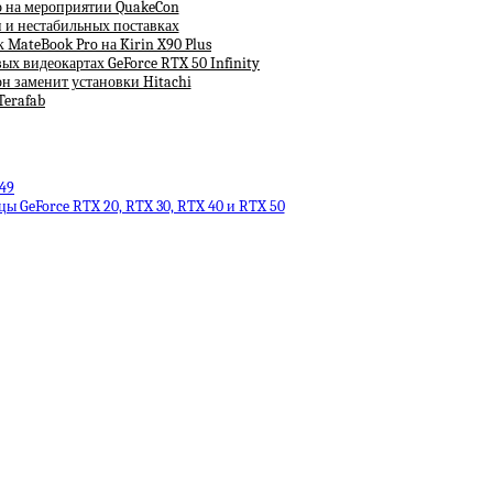
ко на мероприятии QuakeCon
н и нестабильных поставках
MateBook Pro на Kirin X90 Plus
х видеокартах GeForce RTX 50 Infinity
 заменит установки Hitachi
Terafab
549
ы GeForce RTX 20, RTX 30, RTX 40 и RTX 50