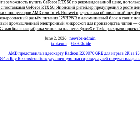
ёт возможность купить GeForce RTX 50 по рекомендованной цене, но толь
с поставками GeForce RTX 50. Японский ритейлер предупредил о росте це
их процессоров AMD или Intel. Huawei представила обновлённый ноутбук 
пожароопасный разъём питания 12VHPWR в алюминиевый блок в своих новы
ервый промышленный электронный микроскоп для производства чипов — он
Самая большая фабрика чипов на планете: SpaceX и Tesla раскрыли проект 
June 2, 2026
newsbz-admin
ixbt.com
Geek Guide
AMD представила видеокарту Radeon RX 9070 GRE для игры в 2K за $
S 4.5 Ray Reconstruction: улучшенную трассировку лучей получат владельц