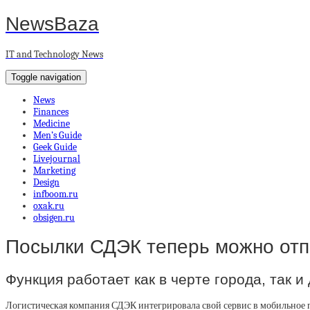
NewsBaza
IT and Technology News
Toggle navigation
News
Finances
Medicine
Men’s Guide
Geek Guide
Livejournal
Marketing
Design
infboom.ru
oxak.ru
obsigen.ru
Посылки СДЭК теперь можно отп
Функция работает как в черте города, так 
Логистическая компания СДЭК интегрировала свой сервис в мобильное 