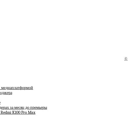
©
ой медиаплатформой
енджера
е
дерах за месяц до премьеры
 Redmi K100 Pro Max