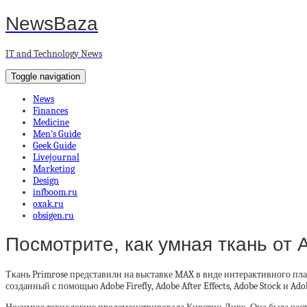
NewsBaza
IT and Technology News
Toggle navigation
News
Finances
Medicine
Men’s Guide
Geek Guide
Livejournal
Marketing
Design
infboom.ru
oxak.ru
obsigen.ru
Посмотрите, как умная ткань от
Ткань Primrose представили на выставке MAX в виде интерактивного пла
созданный с помощью Adobe Firefly, Adobe After Effects, Adobe Stock и Adob