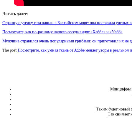
Читать далее
:
Странную утечку газа нашли в Балтийском море: она поставила ученых в
Посмотрите, как по-разному нашего соседа видят «Хаббл» и «Уэбб»
Мужчина отравился очень популярными грибами: он приготовил их не д
The post
Посмотрите, как умная ткань от Adobe меняет узоры в реальном
Минцифры: «
Таким будет новый 
Так снимает 