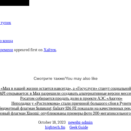
 тупик
о конца
 времени
appeared first on
Хайтек
.
Смотрите также/You may also like
Max в нашей жизни остается навсегда», а «Госуслуги» станут социальн
API открывается: в Max разрешили создавать альтернативные версии месс
Росатом собирается продать долю в проекте АЭС «Аккую»
Неполадки у «Ростелекома» стали причиной большого сбоя в Рунет
бюджетный флагман Samsung: Galaxy S26 FE показали на качественных рен
новый флагман Xiaomi: опубликованы примеры фото 200-мегапиксельного
October 18, 2023
newsbz-admin
hightech.fm
Geek Guide