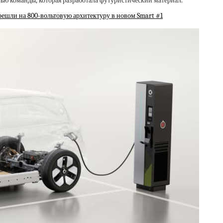
ю команды, которая разработала футуристический материал.
ерешли на 800-вольтовую архитектуру в новом Smart #1