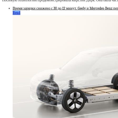
Носимую технологию продемонстрировала Кирстин Дирк. Она была часть
Время зарядки снижено с 30 до 12 минут. Geely и Mercedes-Benz п
Read