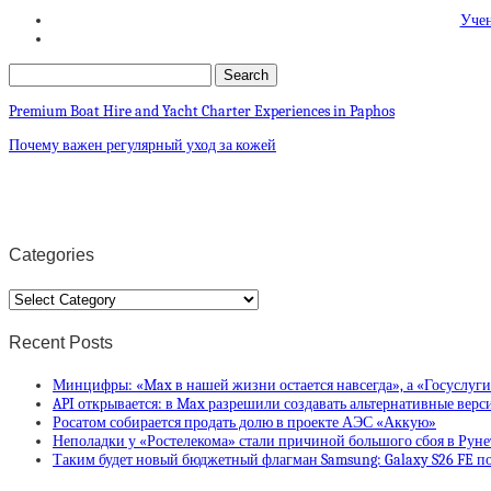
Учен
Premium Boat Hire and Yacht Charter Experiences in Paphos
Почему важен регулярный уход за кожей
Categories
Categories
Recent Posts
Минцифры: «Max в нашей жизни остается навсегда», а «Госуслуг
API открывается: в Max разрешили создавать альтернативные вер
Росатом собирается продать долю в проекте АЭС «Аккую»
Неполадки у «Ростелекома» стали причиной большого сбоя в Руне
Таким будет новый бюджетный флагман Samsung: Galaxy S26 FE по