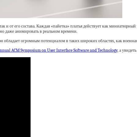
 так и от его состава. Каждая «пайетка» платья действует как миниатюрны
жно даже анимировать в реальном времени.
он обладает огромным потенциалом в таких широких областях, как военная 
h Annual ACM Symposium on User Interface Software and Technology
, а увидет