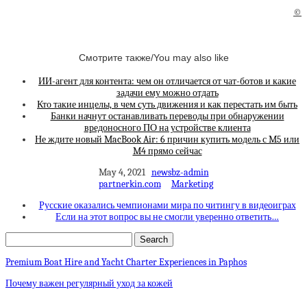
©
Смотрите также/You may also like
ИИ-агент для контента: чем он отличается от чат-ботов и какие
задачи ему можно отдать
Кто такие инцелы, в чем суть движения и как перестать им быть
Банки начнут останавливать переводы при обнаружении
вредоносного ПО на устройстве клиента
Не ждите новый MacBook Air: 6 причин купить модель с M5 или
M4 прямо сейчас
May 4, 2021
newsbz-admin
partnerkin.com
Marketing
Русские оказались чемпионами мира по читингу в видеоиграх
Если на этот вопрос вы не смогли уверенно ответить…
Premium Boat Hire and Yacht Charter Experiences in Paphos
Почему важен регулярный уход за кожей