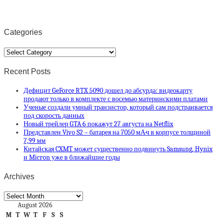
Categories
Categories
Recent Posts
Дефицит GeForce RTX 5090 дошел до абсурда: видеокарту
продают только в комплекте с восемью материнскими платами
Ученые создали умный транзистор, который сам подстраивается
под скорость данных
Новый трейлер GTA 6 покажут 27 августа на Netflix
Представлен Vivo S2 – батарея на 7050 мА·ч в корпусе толщиной
7,99 мм
Китайская CXMT может существенно подвинуть Samsung, Hynix
и Micron уже в ближайшие годы
Archives
Archives
August 2026
M
T
W
T
F
S
S