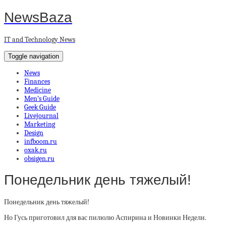
NewsBaza
IT and Technology News
Toggle navigation
News
Finances
Medicine
Men’s Guide
Geek Guide
Livejournal
Marketing
Design
infboom.ru
oxak.ru
obsigen.ru
Понедельник день тяжелый!
Понедельник день тяжелый!
Но Гусь приготовил для вас пилюлю Аспирина и Новинки Недели.