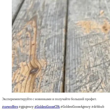
Экспериментируйте с новинками и получайте больший профит.
#newoffers
#ggagency
#GoldenGooseCPA
#GoldenGooseAgency #dcbhub