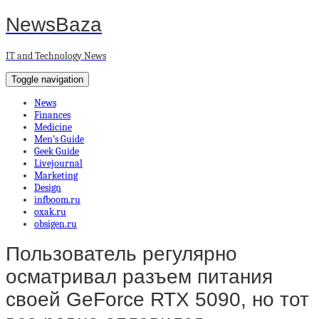
NewsBaza
IT and Technology News
Toggle navigation
News
Finances
Medicine
Men’s Guide
Geek Guide
Livejournal
Marketing
Design
infboom.ru
oxak.ru
obsigen.ru
Пользователь регулярно
осматривал разъем питания
своей GeForce RTX 5090, но тот