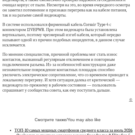
очищал корпус от пыли. Несмотря на это, во время очередного осмотра
он заметил потемнение и признаки перегрева как на кабеле питания,
так и на разъеме самой видеокарты.
В системе использовался фирменный кабель Corsair Type 4 с
коннектором 12VHPWR. При этом видеокарта была установлена
вертикально, поэтому чрезмерный изгиб кабеля, который нередко
называют одной из причин подобных инцидентов, в данном случае
исключается.
По мнению специалистов, причиной проблемы мог стать износ
контактов, вызванный регулярным отключением и повторным
подключением разъема. Из-за особенностей конструкции даже
незначительное повреждение контактных площадок способно
увеличить электрическое сопротивление, что со временем приводит к
локальному перегреву. И хотя ситуация далека от критической —
видеокарта по-прежнему в рабочем состоянии — пользователь
спрашивает у сообщества совета, как ему поступить дальше.
©
Смотрите также/You may also like
ТОП-10 самых мощных смартфонов среднего класса за июль 2026