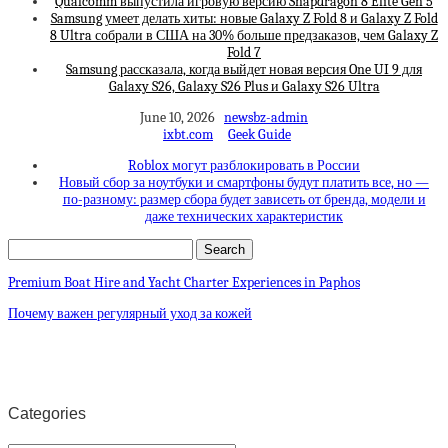
Qualcomm выпустила игровую версию Snapdragon 8 Elite Gen 5
Samsung умеет делать хиты: новые Galaxy Z Fold 8 и Galaxy Z Fold
8 Ultra собрали в США на 30% больше предзаказов, чем Galaxy Z
Fold 7
Samsung рассказала, когда выйдет новая версия One UI 9 для
Galaxy S26, Galaxy S26 Plus и Galaxy S26 Ultra
June 10, 2026
newsbz-admin
ixbt.com
Geek Guide
Roblox могут разблокировать в России
Новый сбор за ноутбуки и смартфоны будут платить все, но —
по-разному: размер сбора будет зависеть от бренда, модели и
даже технических характеристик
Premium Boat Hire and Yacht Charter Experiences in Paphos
Почему важен регулярный уход за кожей
Categories