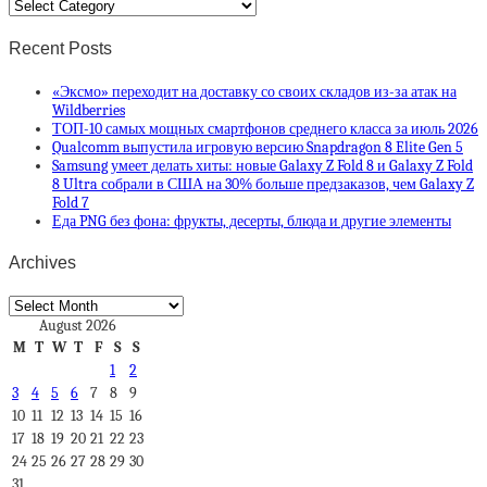
Categories
Recent Posts
«Эксмо» переходит на доставку со своих складов из-за атак на
Wildberries
ТОП-10 самых мощных смартфонов среднего класса за июль 2026
Qualcomm выпустила игровую версию Snapdragon 8 Elite Gen 5
Samsung умеет делать хиты: новые Galaxy Z Fold 8 и Galaxy Z Fold
8 Ultra собрали в США на 30% больше предзаказов, чем Galaxy Z
Fold 7
Еда PNG без фона: фрукты, десерты, блюда и другие элементы
Archives
Archives
August 2026
M
T
W
T
F
S
S
1
2
3
4
5
6
7
8
9
10
11
12
13
14
15
16
17
18
19
20
21
22
23
24
25
26
27
28
29
30
31