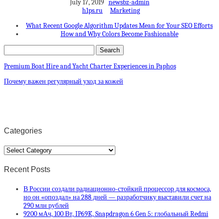
July 17, 2019
newsbz-admin
h1ps.ru
Marketing
What Recent Google Algorithm Updates Mean for Your SEO Efforts
How and Why Colors Become Fashionable
Premium Boat Hire and Yacht Charter Experiences in Paphos
Почему важен регулярный уход за кожей
Categories
Categories
Recent Posts
В России создали радиационно-стойкий процессор для космоса,
но он «опоздал» на 288 дней — разработчику выставили счет на
290 млн рублей
9200 мАч, 100 Вт, IP69K, Snapdragon 6 Gen 5: глобальный Redmi