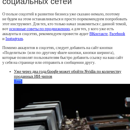
социальных сетей
О пользе соцсетей в развитии бизнеса уже сказано немало, поэтому
не будем на этом останавливаться и просто порекомендуем попробовать
этот инструмент. Для тех, кто только начал знакомиться с данной темой,
вот
основные советы по продвижению
, а для тех, у кого уже есть
аккаунты в соцсетях, рекомендуем провести аудит
ВКонтакте
,
Facebook
и
Instagram
.
Помимо аккаунтов в соцсетях, следует добавить на сайт кнопки
«Поделиться» (или по-другому share-кнопки, кнопки шеринга),
которые позволят пользователям быстро добавить ссылку на ваш сайт
у себя на странице или отправить в сообщении другу.
Уже через два года Google может обойти Nvidia по количеству
проданных ИИ-чипов
Read