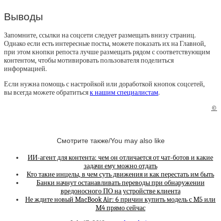
Выводы
Запомните, ссылки на соцсети следует размещать внизу страниц.
Однако если есть интересные посты, можете показать их на Главной,
при этом кнопки репоста лучше размещать рядом с соответствующим
контентом, чтобы мотивировать пользователя поделиться
информацией.
Если нужна помощь с настройкой или доработкой кнопок соцсетей,
вы всегда можете обратиться
к нашим специалистам
.
©
Смотрите также/You may also like
ИИ-агент для контента: чем он отличается от чат-ботов и какие
задачи ему можно отдать
Кто такие инцелы, в чем суть движения и как перестать им быть
Банки начнут останавливать переводы при обнаружении
вредоносного ПО на устройстве клиента
Не ждите новый MacBook Air: 6 причин купить модель с M5 или
M4 прямо сейчас