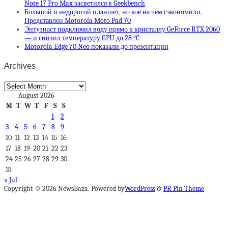
Note 17 Pro Max засветился в Geekbench
Большой и недорогой планшет, но кое на чём сэкономили.
Представлен Motorola Moto Pad 70
Энтузиаст подключил воду прямо к кристаллу GeForce RTX 2060
— и снизил температуру GPU до 28 °C
Motorola Edge 70 Neo показали до презентации
Archives
Archives
August 2026
M
T
W
T
F
S
S
1
2
3
4
5
6
7
8
9
10
11
12
13
14
15
16
17
18
19
20
21
22
23
24
25
26
27
28
29
30
31
« Jul
Copyright © 2026 NewsBaza. Powered by
WordPress
&
PR Pin Theme