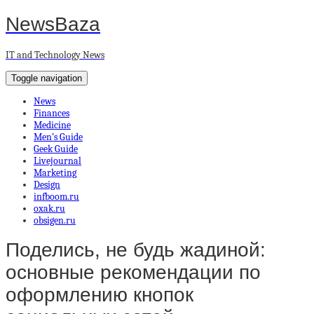
NewsBaza
IT and Technology News
Toggle navigation
News
Finances
Medicine
Men’s Guide
Geek Guide
Livejournal
Marketing
Design
infboom.ru
oxak.ru
obsigen.ru
Поделись, не будь жадиной:
основные рекомендации по
оформлению кнопок