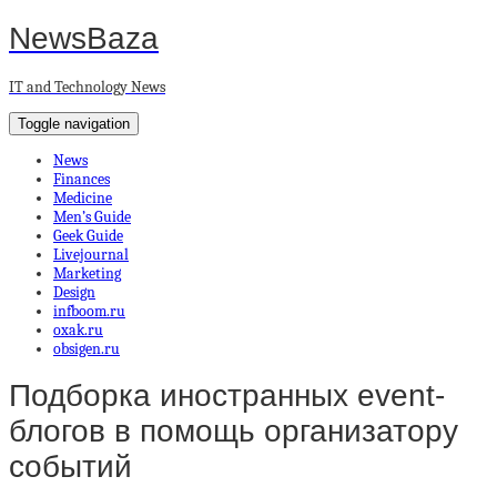
NewsBaza
IT and Technology News
Toggle navigation
News
Finances
Medicine
Men’s Guide
Geek Guide
Livejournal
Marketing
Design
infboom.ru
oxak.ru
obsigen.ru
Подборка иностранных event-
блогов в помощь организатору
событий