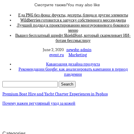
Смотрите также/You may also like
Еда PNG без фона: фрукты, десерты, блюда и другие элементы
Wildberries готовится к запуску собственного мессенджера
Лучший подход к проектированию многоуровневого бокового
меню
Вышел бесплатный шрифт ShieldFont, который скармливает ИИ-
ботам бессмыслицу
June 2, 2020
newsbz-admin
event.ru
Marketing
Каваизация дизайна продукта
Рекомендации Google: как анализировать кампании в период
пандемии
Premium Boat Hire and Yacht Charter Experiences in Paphos
Почему важен регулярный уход за кожей
Categories