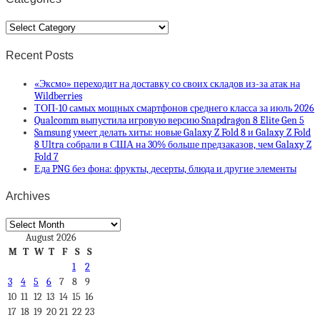
Categories
Recent Posts
«Эксмо» переходит на доставку со своих складов из-за атак на
Wildberries
ТОП-10 самых мощных смартфонов среднего класса за июль 2026
Qualcomm выпустила игровую версию Snapdragon 8 Elite Gen 5
Samsung умеет делать хиты: новые Galaxy Z Fold 8 и Galaxy Z Fold
8 Ultra собрали в США на 30% больше предзаказов, чем Galaxy Z
Fold 7
Еда PNG без фона: фрукты, десерты, блюда и другие элементы
Archives
Archives
August 2026
M
T
W
T
F
S
S
1
2
3
4
5
6
7
8
9
10
11
12
13
14
15
16
17
18
19
20
21
22
23