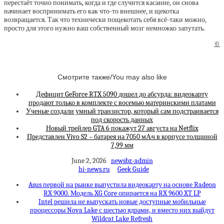
перестаёт точно понимать, когда и где случится касание, он снова
начинает воспринимать его как что-то внешнее, и щекотка
возвращается. Так что технически пощекотать себя всё-таки можно,
просто для этого нужно ваш собственный мозг немножко запутать.
©
Смотрите также/You may also like
Дефицит GeForce RTX 5090 дошел до абсурда: видеокарту
продают только в комплекте с восемью материнскими платами
Ученые создали умный транзистор, который сам подстраивается
под скорость данных
Новый трейлер GTA 6 покажут 27 августа на Netflix
Представлен Vivo S2 – батарея на 7050 мА·ч в корпусе толщиной
7,99 мм
June 2, 2026
newsbz-admin
hi-news.ru
Geek Guide
Asus первой на рынке выпустила видеокарту на основе Radeon
RX 9000. Модель XG Core опирается на RX 9600 XT LP
Intel решила не выпускать новые доступные мобильные
процессоры Nova Lake с шестью ядрами, и вместо них выйдут
Wildcat Lake Refresh