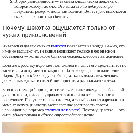
Вторая разновидность — та самая классическая щекотка, от
которой хохочут до слёз. Это когда кто-то добирается до
подмышек, рёбер, живота или коленей. Вот тут уже включается
смех, визг и попытки сбежать.
Почему щекотка ощущается только от
чужих прикосновений
Интересная деталь: смех от
щекотки
появляется не всегда. Важно, кто
именно вас щекочет.
Реакция возникает только в безопасной
обстановке
— когда рядом близкий человек, которому вы доверяете.
Если же к ребёнку подойдёт незнакомец и начнёт его щекотать, тот не
засмеётся, а испугается и закричит. На это обращал внимание ещё
Чарльз Дарвин в 1872 году: чтобы щекотка вызвала смех, человек
должен находиться в спокойном, приятном расположении духа.
За всплеск эмоций при щекотке отвечает гипоталамус — небольшой
участок мозга, который управляет реакцией на всё внезапное и
волнующее. По сути это та же система, что выбрасывает адреналин в
момент испуга (и иногда заставляет нас реагировать совсем
неожиданно, например
смеяться не к месту
). Поэтому щекотка — это
смесь удовольствия и лёгкого стресса одновременно
.