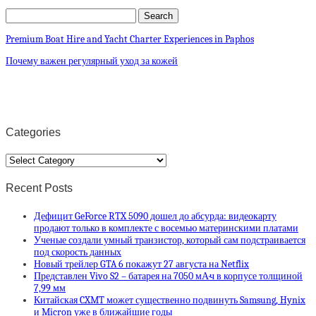
Premium Boat Hire and Yacht Charter Experiences in Paphos
Почему важен регулярный уход за кожей
Categories
Categories
Recent Posts
Дефицит GeForce RTX 5090 дошел до абсурда: видеокарту
продают только в комплекте с восемью материнскими платами
Ученые создали умный транзистор, который сам подстраивается
под скорость данных
Новый трейлер GTA 6 покажут 27 августа на Netflix
Представлен Vivo S2 – батарея на 7050 мА·ч в корпусе толщиной
7,99 мм
Китайская CXMT может существенно подвинуть Samsung, Hynix
и Micron уже в ближайшие годы