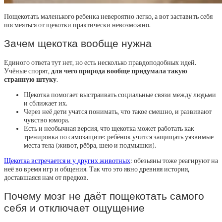
Пощекотать маленького ребенка невероятно легко, а вот заставить себя
посмеяться от щекотки практически невозможно.
Зачем щекотка вообще нужна
Единого ответа тут нет, но есть несколько правдоподобных идей.
Учёные спорят,
для чего природа вообще придумала такую
странную штуку
.
Щекотка помогает выстраивать социальные связи между людьми
и сближает их.
Через неё дети учатся понимать, что такое смешно, и развивают
чувство юмора.
Есть и необычная версия, что щекотка может работать как
тренировка по самозащите: ребёнок учится защищать уязвимые
места тела (живот, рёбра, шею и подмышки).
Щекотка встречается и у других животных
: обезьяны тоже реагируют на
неё во время игр и общения. Так что это явно древняя история,
доставшаяся нам от предков.
Почему мозг не даёт пощекотать самого
себя и отключает ощущение