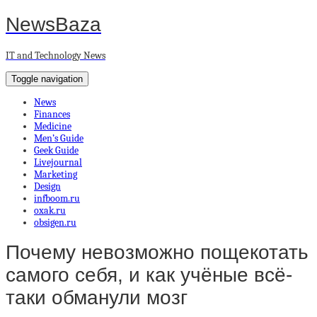
NewsBaza
IT and Technology News
Toggle navigation
News
Finances
Medicine
Men’s Guide
Geek Guide
Livejournal
Marketing
Design
infboom.ru
oxak.ru
obsigen.ru
Почему невозможно пощекотать
самого себя, и как учёные всё-
таки обманули мозг