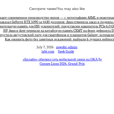
Смотрите также/You may also like
вают современное производство чипов — с литографами ASML и реактора
заказал GeForce RTX 5090 за 4430 долларов: Asus отменила заказ и подняла
лнительную память для ИИ-ускорителей: представлен накопитель PCIe 6.0 G
HP, Asus и Acer перешли на китайскую память CXMT на фоне дефицита
пустила августовский патч для смартфонов и планшетов Galaxy: исправле
Как оживить фото без заметных искажений: выбрали 6 лучших нейрос
July 7, 2026
newsbz-admin
ixbt.com
Geek Guide
«Билайн» обновил сеть мобильной связи на ЦКАДе
Cannes Lions 2026. Grand-Prix