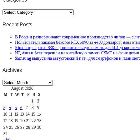
Categories
Recent Posts
В России разворачивают современное производство чипов — с ли
Пользователь заказал GeForce RTX 5090 за 4430 долларов: Asus отм
Kioxia превратит SSD в дополнительную память для ИИ-ускорителей
HP, Asus и Acer перешли на китайскую память CXMT на фоне деф
Samsung выпустила августовский патч для смартфонов и планшето
Archives
Archives
August 2026
M
T
W
T
F
S
S
1
2
3
4
5
6
7
8
9
10
11
12
13
14
15
16
17
18
19
20
21
22
23
24
25
26
27
28
29
30
31