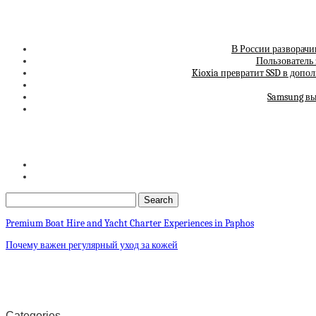
В России разворачи
Пользователь 
Kioxia превратит SSD в допо
Samsung вы
Premium Boat Hire and Yacht Charter Experiences in Paphos
Почему важен регулярный уход за кожей
Categories