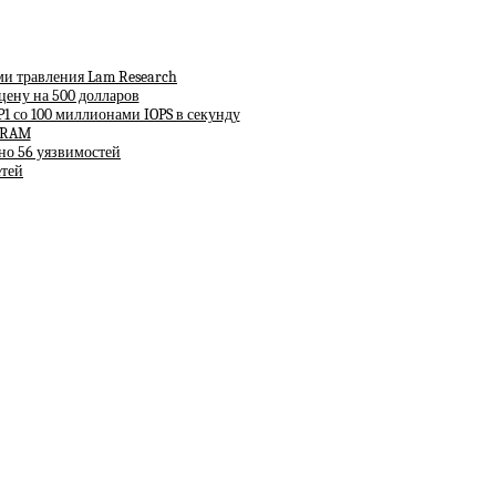
ми травления Lam Research
 цену на 500 долларов
P1 со 100 миллионами IOPS в секунду
 DRAM
но 56 уязвимостей
етей