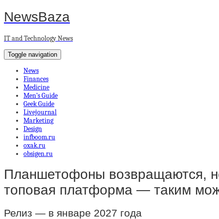
NewsBaza
IT and Technology News
Toggle navigation
News
Finances
Medicine
Men’s Guide
Geek Guide
Livejournal
Marketing
Design
infboom.ru
oxak.ru
obsigen.ru
Планшетофоны возвращаются, но 
топовая платформа — таким може
Релиз — в январе 2027 года