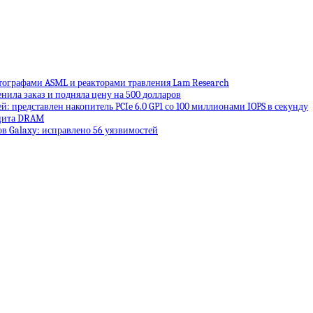
тографами ASML и реакторами травления Lam Research
енила заказ и подняла цену на 500 долларов
: представлен накопитель PCIe 6.0 GP1 со 100 миллионами IOPS в секунду
ицита DRAM
в Galaxy: исправлено 56 уязвимостей