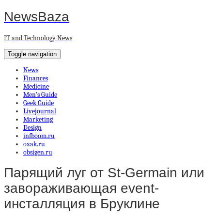
NewsBaza
IT and Technology News
Toggle navigation
News
Finances
Medicine
Men’s Guide
Geek Guide
Livejournal
Marketing
Design
infboom.ru
oxak.ru
obsigen.ru
Парящий луг от St-Germain или
завораживающая event-
инсталляция в Бруклине