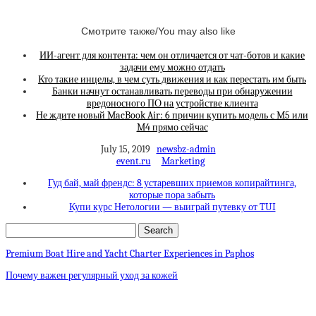
Смотрите также/You may also like
ИИ-агент для контента: чем он отличается от чат-ботов и какие
задачи ему можно отдать
Кто такие инцелы, в чем суть движения и как перестать им быть
Банки начнут останавливать переводы при обнаружении
вредоносного ПО на устройстве клиента
Не ждите новый MacBook Air: 6 причин купить модель с M5 или
M4 прямо сейчас
July 15, 2019
newsbz-admin
event.ru
Marketing
Гуд бай, май френдс: 8 устаревших приемов копирайтинга,
которые пора забыть
Купи курс Нетологии — выиграй путевку от TUI
Premium Boat Hire and Yacht Charter Experiences in Paphos
Почему важен регулярный уход за кожей