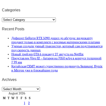
Categories
Categories
Recent Posts
Дефицит GeForce RTX 5090 дошел до абсурда: видеокарту
продают только в комплекте с восемью материнскими платами
Ученые создали умный транзистор, который сам подстраивается
под скорость данных
Новый трейлер GTA 6 покажут 27 августа на Netflix
Представлен Vivo S2 – батарея на 7050 мА·ч в корпусе толщиной
7,99 мм
Китайская CXMT может существенно подвинуть Samsung, Hynix
и Micron уже в ближайшие годы
Archives
Archives
August 2026
M
T
W
T
F
S
S
1
2