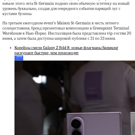
начале этого лета St-Germain поднял свою обычную эстетику на новый
уровень буквально, создав для очередного события парящий луг с
кустами бузины.
На третьем ежегодном event’е Maison St-Germain в честь летнего
солнцестояния, бренд презентовал композицию в Greenpoint Terminal
Warehouse в Нью-Йорке. Инсталляция была представлена vip-гостям 20
июня, а затем была доступна широкой публике с 21 по 23 июня.
Корейцы смели Galaxy Z Fold 8: новые флагманы Samsung
раскупают быстрее, чем производят
Read