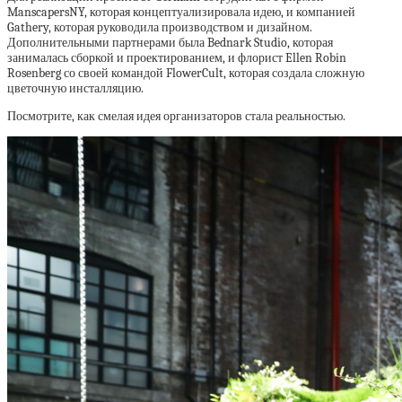
ManscapersNY, которая концептуализировала идею, и компанией
Gathery, которая руководила производством и дизайном.
Дополнительными партнерами была Bednark Studio, которая
занималась сборкой и проектированием, и флорист Ellen Robin
Rosenberg со своей командой FlowerCult, которая создала сложную
цветочную инсталляцию.
Посмотрите, как смелая идея организаторов стала реальностью.