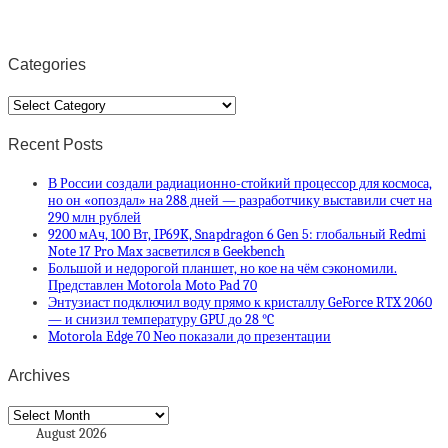
Categories
Categories
Recent Posts
В России создали радиационно-стойкий процессор для космоса,
но он «опоздал» на 288 дней — разработчику выставили счет на
290 млн рублей
9200 мАч, 100 Вт, IP69K, Snapdragon 6 Gen 5: глобальный Redmi
Note 17 Pro Max засветился в Geekbench
Большой и недорогой планшет, но кое на чём сэкономили.
Представлен Motorola Moto Pad 70
Энтузиаст подключил воду прямо к кристаллу GeForce RTX 2060
— и снизил температуру GPU до 28 °C
Motorola Edge 70 Neo показали до презентации
Archives
Archives
August 2026