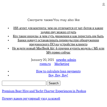
©
Смотрите также/You may also like
ИИ-агент для контента: чем он отличается от чат-ботов и какие
задачи ему можно отдать
Кто такие инцелы, в чем суть движения и как перестать им быть
Банки начнут останавливать переводы при обнаружении
вредоносного ПО на устройстве клиента
Не ждите новый MacBook Air: 6 причин купить модель с M5 или
M4 прямо сейчас
January 20, 2021
newsbz-admin
roem.ru
Marketing
How to calculate loan payments
Воу, Воу, Воу!
Premium Boat Hire and Yacht Charter Experiences in Paphos
Почему важен регулярный уход за кожей