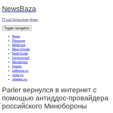
NewsBaza
IT and Technology News
Toggle navigation
News
Finances
Medicine
Men’s Guide
Geek Guide
Livejournal
Marketing
Design
infboom.ru
oxak.ru
obsigen.ru
Parler вернулся в интернет с
помощью антиддос-провайдера
российского Минобороны