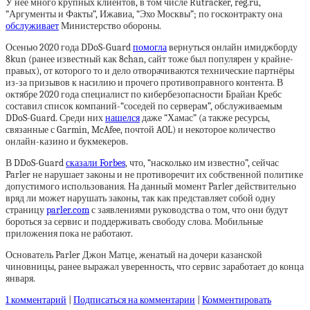
У неё много крупных клиентов, в том числе Rutracker, reg.ru,
“Аргументы и Факты”, Ижавиа, “Эхо Москвы”; по госконтракту она
обслуживает
Министерство обороны.
Осенью 2020 года DDoS-Guard
помогла
вернуться онлайн имиджборду
8kun (ранее известный как 8chan, сайт тоже был популярен у крайне-
правых), от которого то и дело отворачиваются технические партнёры
из-за призывов к насилию и прочего противоправного контента. В
октябре 2020 года специалист по кибербезопасности Брайан Кребс
составил список компаний-“соседей по серверам”, обслуживаемым
DDoS-Guard. Среди них
нашелся
даже “Хамас” (а также ресурсы,
связанные с Garmin, McAfee, почтой AOL) и некоторое количество
онлайн-казино и букмекеров.
В DDoS-Guard
сказали Forbes
, что, “насколько им известно”, сейчас
Parler не нарушает законы и не противоречит их собственной политике
допустимого использования. На данный момент Parler действительно
вряд ли может нарушать законы, так как представляет собой одну
страницу
parler.com
с заявлениями руководства о том, что они будут
бороться за сервис и поддерживать свободу слова. Мобильные
приложения пока не работают.
Основатель Parler Джон Матце, женатый на дочери казанской
чиновницы, ранее выражал уверенность, что сервис заработает до конца
января.
1 комментарий
|
Подписаться на комментарии
|
Комментировать