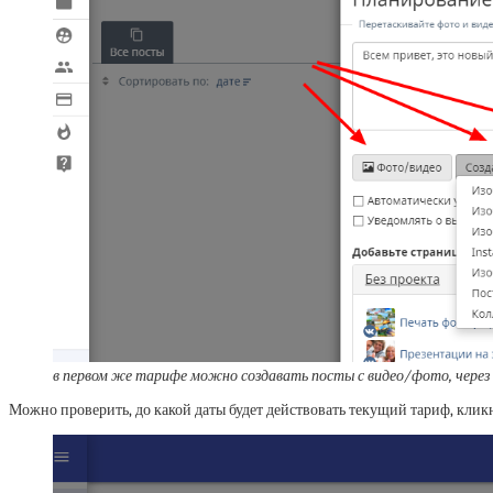
в первом же тарифе можно создавать посты с видео/фото, через 
Можно проверить, до какой даты будет действовать текущий тариф, кликн