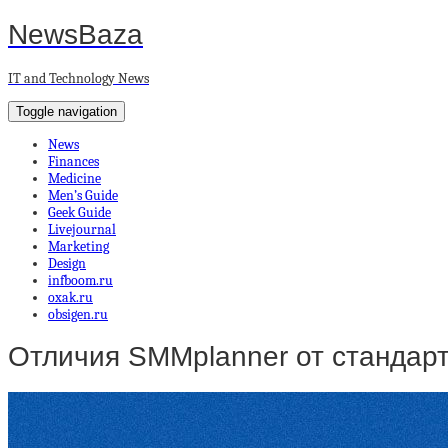
NewsBaza
IT and Technology News
Toggle navigation
News
Finances
Medicine
Men’s Guide
Geek Guide
Livejournal
Marketing
Design
infboom.ru
oxak.ru
obsigen.ru
Отличия SMMplanner от стандарт