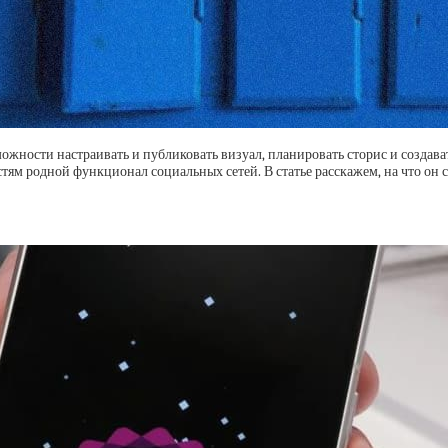
жности настраивать и публиковать визуал, планировать сторис и создават
м родной функционал социальных сетей. В статье расскажем, на что он сп