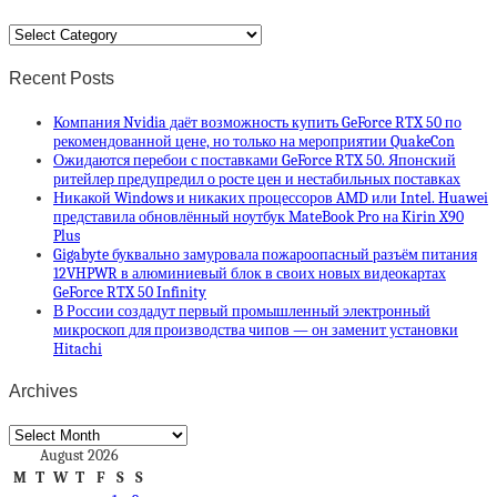
Categories
Recent Posts
Компания Nvidia даёт возможность купить GeForce RTX 50 по
рекомендованной цене, но только на мероприятии QuakeCon
Ожидаются перебои с поставками GeForce RTX 50. Японский
ритейлер предупредил о росте цен и нестабильных поставках
Никакой Windows и никаких процессоров AMD или Intel. Huawei
представила обновлённый ноутбук MateBook Pro на Kirin X90
Plus
Gigabyte буквально замуровала пожароопасный разъём питания
12VHPWR в алюминиевый блок в своих новых видеокартах
GeForce RTX 50 Infinity
В России создадут первый промышленный электронный
микроскоп для производства чипов — он заменит установки
Hitachi
Archives
Archives
August 2026
M
T
W
T
F
S
S