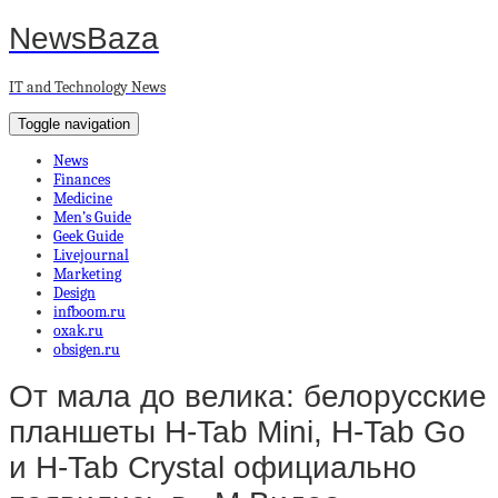
NewsBaza
IT and Technology News
Toggle navigation
News
Finances
Medicine
Men’s Guide
Geek Guide
Livejournal
Marketing
Design
infboom.ru
oxak.ru
obsigen.ru
От мала до велика: белорусские
планшеты H-Tab Mini, H-Tab Go
и H-Tab Crystal официально