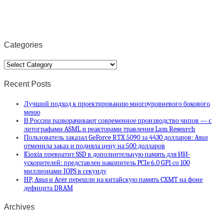
Categories
Categories
Recent Posts
Лучший подход к проектированию многоуровневого бокового
меню
В России разворачивают современное производство чипов — с
литографами ASML и реакторами травления Lam Research
Пользователь заказал GeForce RTX 5090 за 4430 долларов: Asus
отменила заказ и подняла цену на 500 долларов
Kioxia превратит SSD в дополнительную память для ИИ-
ускорителей: представлен накопитель PCIe 6.0 GP1 со 100
миллионами IOPS в секунду
HP, Asus и Acer перешли на китайскую память CXMT на фоне
дефицита DRAM
Archives