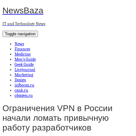
NewsBaza
IT and Technology News
Toggle navigation
News
Finances
Medicine
Men’s Guide
Geek Guide
Livejournal
Marketing
Design
infboom.ru
oxak.ru
obsigen.ru
Ограничения VPN в России
начали ломать привычную
работу разработчиков