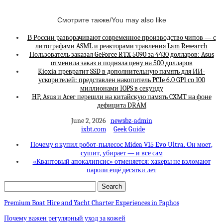
Смотрите также/You may also like
В России разворачивают современное производство чипов — с
литографами ASML и реакторами травления Lam Research
Пользователь заказал GeForce RTX 5090 за 4430 долларов: Asus
отменила заказ и подняла цену на 500 долларов
Kioxia превратит SSD в дополнительную память для ИИ-
ускорителей: представлен накопитель PCIe 6.0 GP1 со 100
миллионами IOPS в секунду
HP, Asus и Acer перешли на китайскую память CXMT на фоне
дефицита DRAM
June 2, 2026
newsbz-admin
ixbt.com
Geek Guide
Почему я купил робот-пылесос Midea V15 Evo Ultra. Он моет,
сушит, убирает — и все сам
«Квантовый апокалипсис» отменяется: хакеры не взломают
пароли ещё десятки лет
Premium Boat Hire and Yacht Charter Experiences in Paphos
Почему важен регулярный уход за кожей