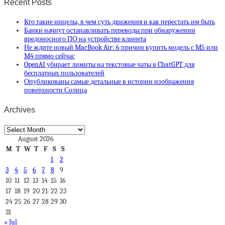
Recent Posts
Кто такие инцелы, в чем суть движения и как перестать им быть
Банки начнут останавливать переводы при обнаружении
вредоносного ПО на устройстве клиента
Не ждите новый MacBook Air: 6 причин купить модель с M5 или
M4 прямо сейчас
OpenAI убирает лимиты на текстовые чаты в ChatGPT для
бесплатных пользователей
Опубликованы самые детальные в истории изображения
поверхности Солнца
Archives
Archives
August 2026
M
T
W
T
F
S
S
1
2
3
4
5
6
7
8
9
10
11
12
13
14
15
16
17
18
19
20
21
22
23
24
25
26
27
28
29
30
31
« Jul