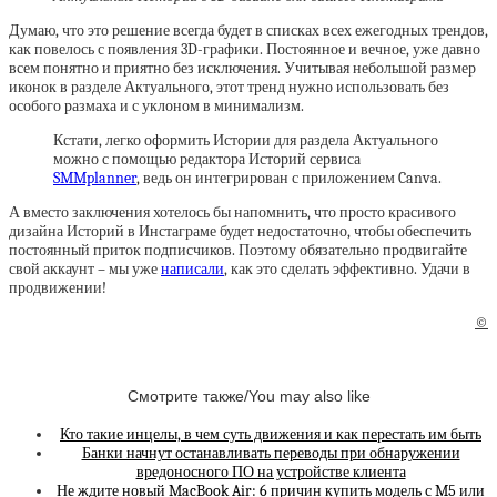
Думаю, что это решение всегда будет в списках всех ежегодных трендов,
как повелось с появления 3D-графики. Постоянное и вечное, уже давно
всем понятно и приятно без исключения. Учитывая небольшой размер
иконок в разделе Актуального, этот тренд нужно использовать без
особого размаха и с уклоном в минимализм.
Кстати, легко оформить Истории для раздела Актуального
можно с помощью редактора Историй сервиса
SMMplanner
, ведь он интегрирован с приложением Canva.
А вместо заключения хотелось бы напомнить, что просто красивого
дизайна Историй в Инстаграме будет недостаточно, чтобы обеспечить
постоянный приток подписчиков. Поэтому обязательно продвигайте
свой аккаунт – мы уже
написали
, как это сделать эффективно. Удачи в
продвижении!
©
Смотрите также/You may also like
Кто такие инцелы, в чем суть движения и как перестать им быть
Банки начнут останавливать переводы при обнаружении
вредоносного ПО на устройстве клиента
Не ждите новый MacBook Air: 6 причин купить модель с M5 или