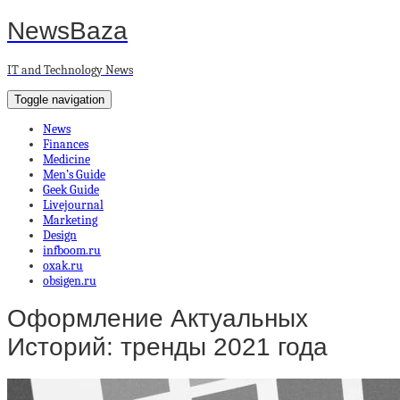
NewsBaza
IT and Technology News
Toggle navigation
News
Finances
Medicine
Men’s Guide
Geek Guide
Livejournal
Marketing
Design
infboom.ru
oxak.ru
obsigen.ru
Оформление Актуальных
Историй: тренды 2021 года