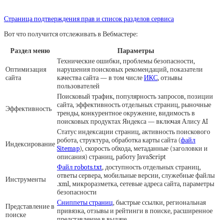
Страница подтверждения прав и список разделов сервиса
Вот что получится отслеживать в Вебмастере:
Раздел меню
Параметры
Технические ошибки, проблемы безопасности,
Оптимизация
нарушения поисковых рекомендаций, показатели
сайта
качества сайта — в том числе
ИКС
, отзывы
пользователей
Поисковый трафик, популярность запросов, позиции
сайта, эффективность отдельных страниц, рыночные
Эффективность
тренды, конкурентное окружение, видимость в
поисковых продуктах Яндекса — включая Алису AI
Статус индексации страниц, активность поискового
робота, структура, обработка карты сайта (
файл
Индексирование
Sitemap
), скорость обхода, метаданные (заголовки и
описания) страниц, работу JavaScript
Файл robots.txt
, доступность отдельных страниц,
ответы сервера, мобильные версии, служебные файлы
Инструменты
.xml, микроразметка, cетевые адреса сайта, параметры
безопасности
Сниппеты страниц
, быстрые ссылки, региональная
Представление в
привязка, отзывы и рейтинги в поиске, расширенное
поиске
представление в выдаче