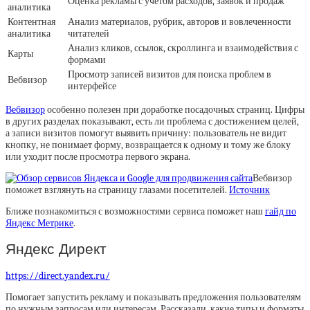
Оценка рекламы с учетом расходов, заявок и продаж
аналитика
Контентная
Анализ материалов, рубрик, авторов и вовлеченности
аналитика
читателей
Анализ кликов, ссылок, скроллинга и взаимодействия с
Карты
формами
Просмотр записей визитов для поиска проблем в
Вебвизор
интерфейсе
Вебвизор
особенно полезен при доработке посадочных страниц. Цифры
в других разделах показывают, есть ли проблема с достижением целей,
а записи визитов помогут выявить причину: пользователь не видит
кнопку, не понимает форму, возвращается к одному и тому же блоку
или уходит после просмотра первого экрана.
Вебвизор
поможет взглянуть на страницу глазами посетителей.
Источник
Ближе познакомиться с возможностями сервиса поможет наш
гайд по
Яндекс Метрике
.
Яндекс Директ
https://direct.yandex.ru/
Помогает запустить рекламу и показывать предложения пользователям
по нужным запросам или интересам. Рассказали, какие типы и форматы