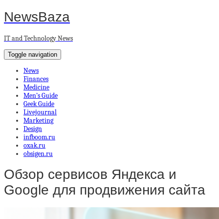
NewsBaza
IT and Technology News
Toggle navigation
News
Finances
Medicine
Men’s Guide
Geek Guide
Livejournal
Marketing
Design
infboom.ru
oxak.ru
obsigen.ru
Обзор сервисов Яндекса и
Google для продвижения сайта