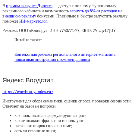
В
прямом аккаунте Директа
— доступ к полному функционалу
рекламного кабинета и возможность
вернуть до 8% от расходов на
внешнюю рекламу
бонусами. Правильно и быстро запустить рекламу
поможет
ИИ-маркетолог
.
Реклама. ООО «Клик.ру», ИНН:7743771327, ERID: 2VtzqvL7JUY
Читайте также:
Контекстная реклама регионального интернет-магазина:
пошаговая инструкция с рекомендациями
Яндекс Вордстат
https://wordstat.yandex.ru/
Инструмент для сбора семантики, оценки спроса, проверки сезонности.
Отвечает на базовые вопросы:
как пользователи формулируют запрос;
какие похожие фразы они используют;
насколько широк спрос по теме;
есть ли сезонные пики;