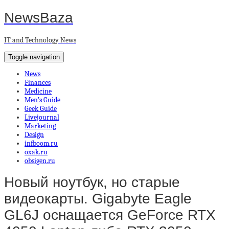
NewsBaza
IT and Technology News
Toggle navigation
News
Finances
Medicine
Men’s Guide
Geek Guide
Livejournal
Marketing
Design
infboom.ru
oxak.ru
obsigen.ru
Новый ноутбук, но старые
видеокарты. Gigabyte Eagle
GL6J оснащается GeForce RTX