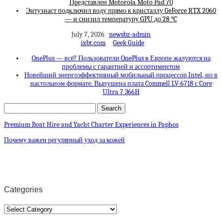
Представлен Motorola Moto Pad 70
Энтузиаст подключил воду прямо к кристаллу GeForce RTX 2060
— и снизил температуру GPU до 28 °C
July 7, 2026
newsbz-admin
ixbt.com
Geek Guide
OnePlus — всё? Пользователи OnePlus в Европе жалуются на
проблемы с гарантией и ассортиментом
Новейший энергоэффективный мобильный процессор Intel, но в
настольном формате. Выпущена плата Commell LV-6718 с Core
Ultra 7 366H
Premium Boat Hire and Yacht Charter Experiences in Paphos
Почему важен регулярный уход за кожей
Categories
Categories