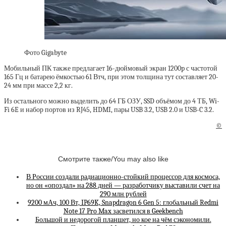
Фото Gigabyte
Мобильный ПК также предлагает 16-дюймовый экран 1200p с частотой
165 Гц и батарею ёмкостью 61 Втч, при этом толщина тут составляет 20-
24 мм при массе 2,2 кг.
Из остального можно выделить до 64 ГБ ОЗУ, SSD объёмом до 4 ТБ, Wi-
Fi 6E и набор портов из RJ45, HDMI, пары USB 3.2, USB 2.0 и USB-C 3.2.
©
Смотрите также/You may also like
В России создали радиационно-стойкий процессор для космоса,
но он «опоздал» на 288 дней — разработчику выставили счет на
290 млн рублей
9200 мАч, 100 Вт, IP69K, Snapdragon 6 Gen 5: глобальный Redmi
Note 17 Pro Max засветился в Geekbench
Большой и недорогой планшет, но кое на чём сэкономили.