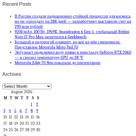
Recent Posts
В России создали радиационно-стойкий процессор для космоса,
но он «опоздал» на 288 дней — разработчику выставили счет на
290 млн рублей
9200 мАч, 100 Вт, IP69K, Snapdragon 6 Gen 5: глобальный Redmi
Note 17 Pro Max засветился в Geekbench
Большой и недорогой планшет, но кое на чём сэкономили.
Представлен Motorola Moto Pad 70
Энтузиаст подключил воду прямо к кристаллу GeForce RTX 2060
— и снизил температуру GPU до 28 °C
Motorola Edge 70 Neo показали до презентации
Archives
Archives
August 2026
M
T
W
T
F
S
S
1
2
3
4
5
6
7
8
9
10
11
12
13
14
15
16
17
18
19
20
21
22
23
24
25
26
27
28
29
30