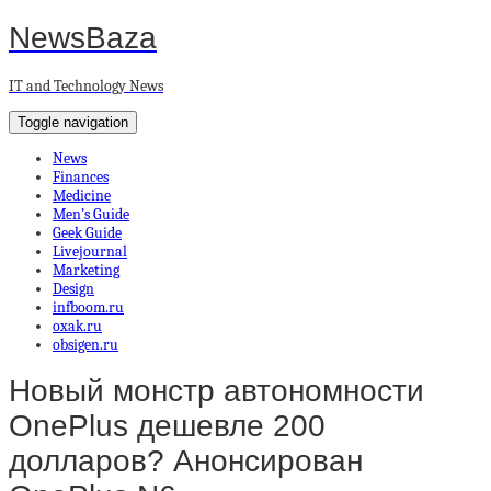
NewsBaza
IT and Technology News
Toggle navigation
News
Finances
Medicine
Men’s Guide
Geek Guide
Livejournal
Marketing
Design
infboom.ru
oxak.ru
obsigen.ru
Новый монстр автономности
OnePlus дешевле 200
долларов? Анонсирован