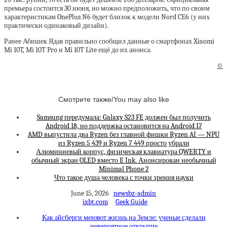
премьера состоится 30 июня, но можно предположить, что по своим
характеристикам OnePlus N6 будет близок к модели Nord CE6 (у них
практически одинаковый дизайн).
Ранее Абишек Ядав правильно сообщил данные о смартфонах Xiaomi
Mi 10T, Mi 10T Pro и Mi 10T Lite ещё до их анонса.
©
Смотрите также/You may also like
Samsung передумала: Galaxy S23 FE должен был получить
Android 18, но поддержка остановится на Android 17
AMD выпустила два Ryzen без главной фишки Ryzen AI — NPU
из Ryzen 5 439 и Ryzen 7 449 просто убрали
Алюминиевый корпус, физическая клавиатура QWERTY и
обычный экран OLED вместо E Ink. Анонсирован необычный
Minimal Phone 2
Что такое душа человека с точки зрения науки
June 15, 2026
newsbz-admin
ixbt.com
Geek Guide
Как айсберги меняют жизнь на Земле: ученые сделали
невероятное открытие