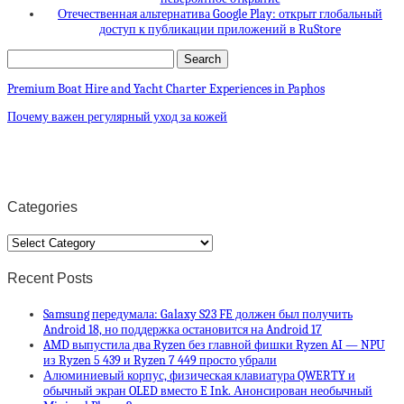
Отечественная альтернатива Google Play: открыт глобальный
доступ к публикации приложений в RuStore
Premium Boat Hire and Yacht Charter Experiences in Paphos
Почему важен регулярный уход за кожей
Categories
Categories
Recent Posts
Samsung передумала: Galaxy S23 FE должен был получить
Android 18, но поддержка остановится на Android 17
AMD выпустила два Ryzen без главной фишки Ryzen AI — NPU
из Ryzen 5 439 и Ryzen 7 449 просто убрали
Алюминиевый корпус, физическая клавиатура QWERTY и
обычный экран OLED вместо E Ink. Анонсирован необычный