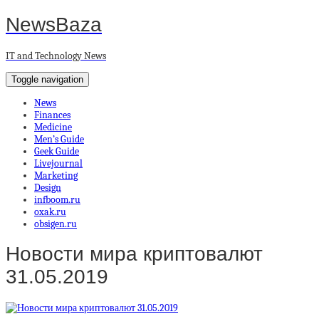
NewsBaza
IT and Technology News
Toggle navigation
News
Finances
Medicine
Men’s Guide
Geek Guide
Livejournal
Marketing
Design
infboom.ru
oxak.ru
obsigen.ru
Новости мира криптовалют
31.05.2019