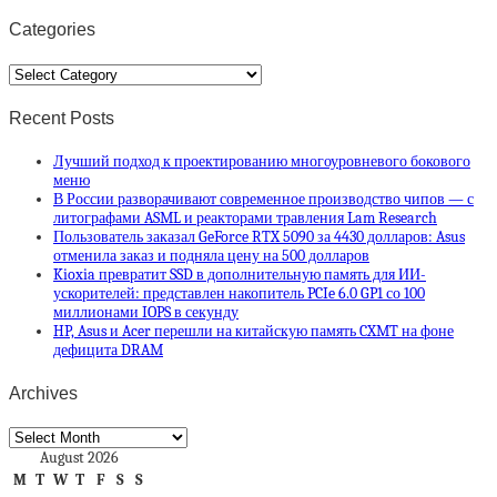
Categories
Categories
Recent Posts
Лучший подход к проектированию многоуровневого бокового
меню
В России разворачивают современное производство чипов — с
литографами ASML и реакторами травления Lam Research
Пользователь заказал GeForce RTX 5090 за 4430 долларов: Asus
отменила заказ и подняла цену на 500 долларов
Kioxia превратит SSD в дополнительную память для ИИ-
ускорителей: представлен накопитель PCIe 6.0 GP1 со 100
миллионами IOPS в секунду
HP, Asus и Acer перешли на китайскую память CXMT на фоне
дефицита DRAM
Archives
Archives
August 2026
M
T
W
T
F
S
S