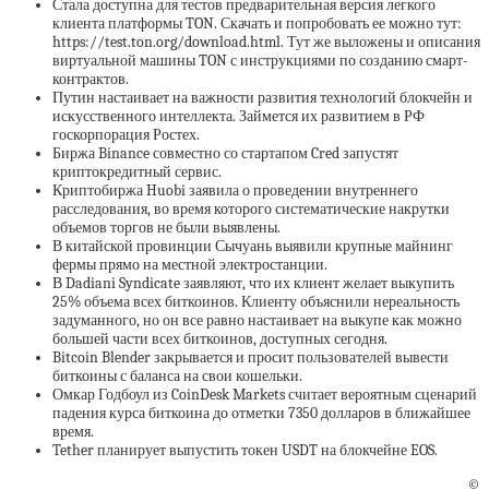
Стала доступна для тестов предварительная версия легкого
клиента платформы TON. Скачать и попробовать ее можно тут:
https://test.ton.org/download.html. Тут же выложены и описания
виртуальной машины TON с инструкциями по созданию смарт-
контрактов.
Путин настаивает на важности развития технологий блокчейн и
искусственного интеллекта. Займется их развитием в РФ
госкорпорация Ростех.
Биржа Binance совместно со стартапом Cred запустят
криптокредитный сервис.
Криптобиржа Huobi заявила о проведении внутреннего
расследования, во время которого систематические накрутки
объемов торгов не были выявлены.
В китайской провинции Сычуань выявили крупные майнинг
фермы прямо на местной электростанции.
В Dadiani Syndicate заявляют, что их клиент желает выкупить
25% объема всех биткоинов. Клиенту объяснили нереальность
задуманного, но он все равно настаивает на выкупе как можно
большей части всех биткоинов, доступных сегодня.
Bitcoin Blender закрывается и просит пользователей вывести
биткоины с баланса на свои кошельки.
Омкар Годбоул из CoinDesk Markets считает вероятным сценарий
падения курса биткоина до отметки 7350 долларов в ближайшее
время.
Tether планирует выпустить токен USDT на блокчейне EOS.
©