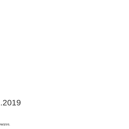
.2019
owave.