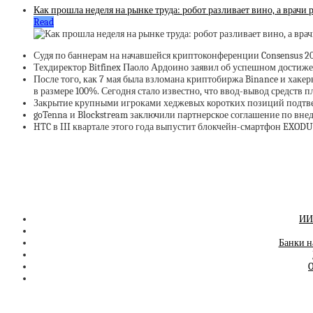
Как прошла неделя на рынке труда: робот разливает вино, а врачи 
Read
Судя по баннерам на начавшейся криптоконференции Consensus 2
Техдиректор Bitfinex Паоло Ардоино заявил об успешном достиже
После того, как 7 мая была взломана криптобиржа Binance и хаке
в размере 100%. Сегодня стало известно, что ввод-вывод средств п
Закрытие крупными игроками хеджевых коротких позиций подтве
goTenna и Blockstream заключили партнерское соглашение по внед
HTC в III квартале этого года выпустит блокчейн-смартфон EXODU
ИИ-
Банки н
O