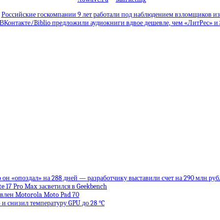
Российские госкомпании 9 лет работали под наблюдением взломщиков из
ВКонтакте/Biblio предложили аудиокниги вдвое дешевле, чем «ЛитРес» и 
 он «опоздал» на 288 дней — разработчику выставили счет на 290 млн руб
te 17 Pro Max засветился в Geekbench
влен Motorola Moto Pad 70
 и снизил температуру GPU до 28 °C