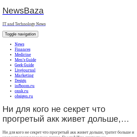
NewsBaza
IT and Technology News
Toggle navigation
News
Finances
Medicine
Men’s Guide
Geek Guide
Livejournal
Marketing
Design
infboom.ru
oxak.ru
obsigen.ru
Ни для кого не секрет что
прогретый акк живет дольше,…
Ни для кого не секрет что прогретый акк живет дольше, тратит больше и