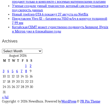
продают только в комплекте с восемью материнскими платами
Ученые создали умный транзистор, который сам подстраивается
под скорость данных
Новый трейлер GTA 6 покажут 27 августа на Netflix
Представлен Vivo S2 – батарея на 7050 мА·ч в корпусе толщиной
7,99 мм
Китайская CXMT может существенно подвинуть Samsung, Hynix
и Micron уже в ближайшие годы
Archives
Archives
August 2026
M
T
W
T
F
S
S
1
2
3
4
5
6
7
8
9
10
11
12
13
14
15
16
17
18
19
20
21
22
23
24
25
26
27
28
29
30
31
« Jul
Copyright © 2026 NewsBaza. Powered by
WordPress
&
PR Pin Theme