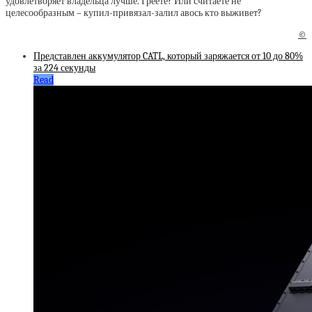
удовлетворяет владельца лучше. Греете? Или считаете не
целесообразным – купил-привязал-залил авось кто выживет?
©
Представлен аккумулятор CATL, который заряжается от 10 до 80%
за 224 секунды
Read