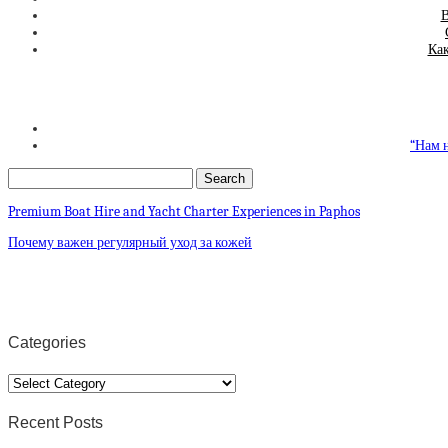
В
Как
“Нам 
Premium Boat Hire and Yacht Charter Experiences in Paphos
Почему важен регулярный уход за кожей
Categories
Categories
Recent Posts