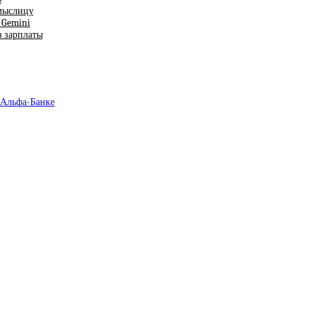
смыслицу
т Gemini
з зарплаты
 Альфа-Банке