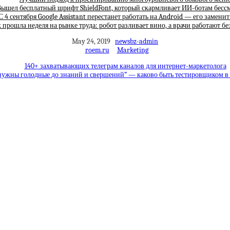
ышел бесплатный шрифт ShieldFont, который скармливает ИИ-ботам бес
С 4 сентября Google Assistant перестанет работать на Android — его замени
 прошла неделя на рынке труда: робот разливает вино, а врачи работают бе
May 24, 2019
newsbz-admin
roem.ru
Marketing
140+ захватывающих телеграм каналов для интернет-маркетолога
нужны голодные до знаний и свершений” — каково быть тестировщиком в