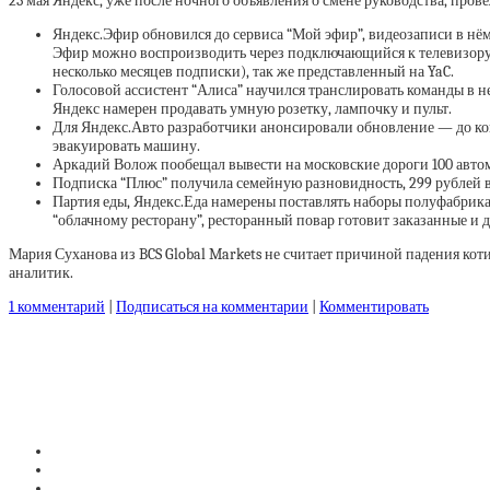
23 мая Яндекс, уже после ночного объявления о смене руководства, пров
Яндекс.Эфир обновился до сервиса “Мой эфир”, видеозаписи в нё
Эфир можно воспроизводить через подключающийся к телевизору а
несколько месяцев подписки), так же представленный на YaC.
Голосовой ассистент “Алиса” научился транслировать команды в н
Яндекс намерен продавать умную розетку, лампочку и пульт.
Для Яндекс.Авто разработчики анонсировали обновление — до конц
эвакуировать машину.
Аркадий Волож пообещал вывести на московские дороги 100 автом
Подписка “Плюс” получила семейную разновидность, 299 рублей в 
Партия еды, Яндекс.Еда намерены поставлять наборы полуфабрикат
“облачному ресторану”, ресторанный повар готовит заказанные и 
Мария Суханова из BCS Global Markets не считает причиной падения ко
аналитик.
1 комментарий
|
Подписаться на комментарии
|
Комментировать