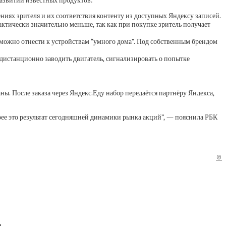
 развитии известных продуктов:
иях зрителя и их соответствия контенту из доступных Яндексу записей.
тически значительно меньше, так как при покупке зритель получает
е можно отнести к устройствам “умного дома”. Под собственным брендом
 дистанционно заводить двигатель, сигнализировать о попытке
ы. После заказа через Яндекс.Еду набор передаётся партнёру Яндекса,
рее это результат сегодняшней динамики рынка акций”, — пояснила РБК
©
ю