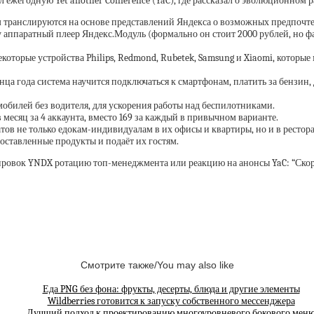
ёл ежегодную Yet another Conference (YaC), где рассказал о эволюционном
м транслируются на основе представлений Яндекса о возможных предпочтен
ппаратный плеер Яндекс.Модуль (формально он стоит 2000 рублей, но фак
екоторые устройства Philips, Redmond, Rubetek, Samsung и Xiaomi, которы
а года система научится подключаться к смартфонам, платить за бензин,
обилей без водителя, для ускорения работы над беспилотниками.
месяц за 4 аккаунта, вместо 169 за каждый в привычном варианте.
ов не только едокам-индивидуалам в их офисы и квартиры, но и в ресторан
доставленные продукты и подаёт их гостям.
тировок YNDX ротацию топ-менеджмента или реакцию на анонсы YaC: “Ско
Смотрите также/You may also like
Еда PNG без фона: фрукты, десерты, блюда и другие элементы
Wildberries готовится к запуску собственного мессенджера
Лучший подход к проектированию многоуровневого бокового мен