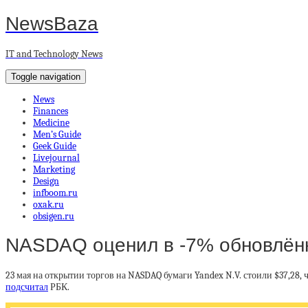
NewsBaza
IT and Technology News
Toggle navigation
News
Finances
Medicine
Men’s Guide
Geek Guide
Livejournal
Marketing
Design
infboom.ru
oxak.ru
obsigen.ru
NASDAQ оценил в -7% обновлённ
23 мая на открытии торгов на NASDAQ бумаги Yandex N.V. стоили $37,28,
подсчитал
РБК.