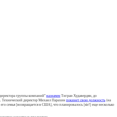
 директора группы компаний”
назначен
Тигран Худавердян, до
х. Технический директор Михаил Парахин
покинет свою должность
(на
его семья [возвращается в США], что планировалось [sic!] еще несколько