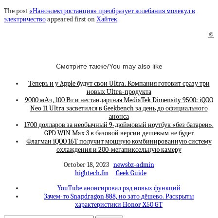
The post
«Наноэлектростанция» преобразует колебания молекул в
электричество
appeared first on
Хайтек
.
©
Смотрите также/You may also like
Теперь и у Apple будут свои Ultra. Компания готовит сразу три
новых Ultra-продукта
9000 мАч, 100 Вт и нестандартная MediaTek Dimensity 9500: iQOO
Neo 11 Ultra засветился в Geekbench за день до официального
анонса
1700 долларов за необычный 9-дюймовый ноутбук «без батареи».
GPD WIN Max 3 в базовой версии дешёвым не будет
Флагман iQOO 16T получит мощную комбинированную систему
охлаждения и 200-мегапиксельную камеру
October 18, 2023
newsbz-admin
hightech.fm
Geek Guide
YouTube анонсировал ряд новых функций
Зачем-то Snapdragon 888, но зато дёшево. Раскрыты
характеристики Honor X50 GT