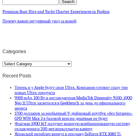
Premium Boat Hire and Yacht Charter Experiences in Paphos
Почему важен регулярный уход за кожей
Categories
Categories
Recent Posts
Теперь и у Apple будут свои Ultra. Компания готовит сразу три
новых Ultra-продукта
9000 мАч, 100 Вт и нестандартная MediaTek Dimensity 9500: iQOO
Neo 11 Ultra засветился в Geekbench за день до официального
анонса
1700 долларов за необычный 9-дюймовый ноутбук «без батареи».
GPD WIN Max 3 в базовой версии дешёвым не будет
Флагман iQOO 16T получит мощную комбинированную систему
охлаждения и 200-мегапиксельную камеру
Японский ритейлер вернул в продажу GeForce RTX 3080 Ti,