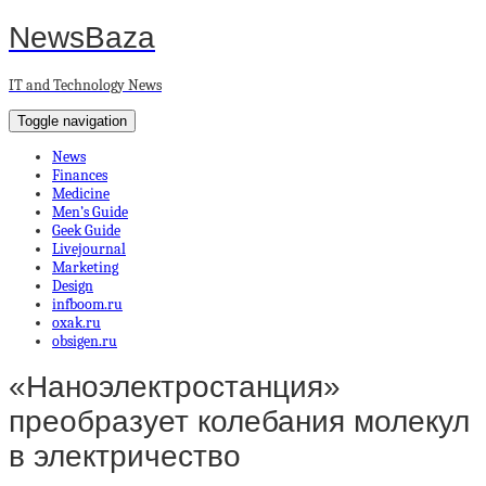
NewsBaza
IT and Technology News
Toggle navigation
News
Finances
Medicine
Men’s Guide
Geek Guide
Livejournal
Marketing
Design
infboom.ru
oxak.ru
obsigen.ru
«Наноэлектростанция»
преобразует колебания молекул
в электричество