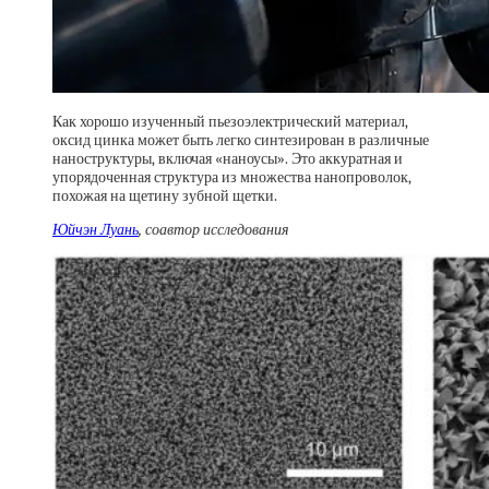
Как хорошо изученный пьезоэлектрический материал,
оксид цинка может быть легко синтезирован в различные
наноструктуры, включая «наноусы». Это аккуратная и
упорядоченная структура из множества нанопроволок,
похожая на щетину зубной щетки.
Юйчэн Луань
, соавтор исследования