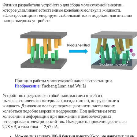
Физики разработали устройство для сбора молекулярной энергии,
которое улавливает естественные колебания молекул в жидкости.
«Электростанция» генерирует стабильный ток и подойдет для питания
наноразмерных устройств.
Принцип работы молекулярной наноэлектростанции.
Изображение
: Yucheng Luan and Wei Li
Устройство представляет собой наномассивы нитей из
пьезоэлектрического материала (оксида цинка), погруженные в
жидкость. Движения молекул перемещают нити, заставляя их
колебаться подобно морским водорослям. Под действием этих
колебаний и деформации при движении в пьезоэлектриках
генерировался электрический ток. Выходное напряжение достигало
2,28 мВ, а сила тока — 2,47 нА.
Можно ли заливать 100-й бензин вместо 95-го: не навредит ли он