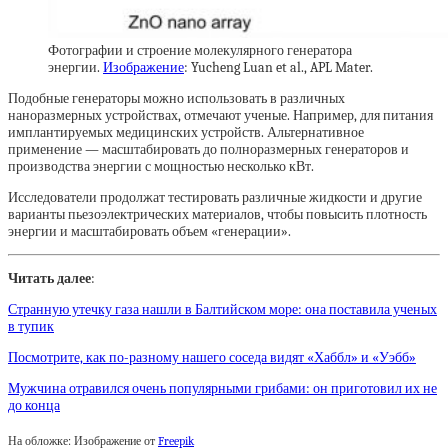
Фотографии и строение молекулярного генератора
энергии.
Изображение
: Yucheng Luan et al., APL Mater.
Подобные генераторы можно использовать в различных
наноразмерных устройствах, отмечают ученые. Например, для питания
имплантируемых медицинских устройств. Альтернативное
применение — масштабировать до полноразмерных генераторов и
производства энергии с мощностью несколько кВт.
Исследователи продолжат тестировать различные жидкости и другие
варианты пьезоэлектрических материалов, чтобы повысить плотность
энергии и масштабировать объем «генерации».
Читать далее
:
Странную утечку газа нашли в Балтийском море: она поставила ученых
в тупик
Посмотрите, как по-разному нашего соседа видят «Хаббл» и «Уэбб»
Мужчина отравился очень популярными грибами: он приготовил их не
до конца
На обложке: Изображение от
Freepik