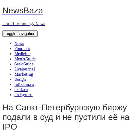
NewsBaza
IT and Technology News
Toggle navigation
News
Finances
Medicine
Men’s Guide
Geek Guide
Livejournal
Marketing
Design
infboom.ru
oxak.ru
obsigen.ru
На Санкт-Петербургскую биржу
подали в суд и не пустили её на
IPO