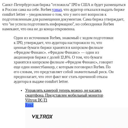
Санкт-Петербургская биржа “отложила” IPO в США и будет размещаться
в России сама на себе. Forbes
узнал
, что аудитор отказался выдать бирже
comfort letter – уведомление о том, что у него нет вопросов к
подготовленным для размещения документам. Сама биржа утверждает,
что “не успела подготовить информацию”, но собеседники Forbes
намекают, что она не до конца откровенна.
Один из источников Forbes, знакомый с ходом подготовки
к IPO, утверждает, что аудитора насторожило то, что
ценные бумаги биржи хранятся в кипрском филиале
«Фридом Финанс». «Фридом Финанс» — один из
акционеров биржи c долей 12,8%. О том, что бумаги
хранятся в кипрском филиале «Фридом Финанс», говорит
еще один инвестбанкир, с которым поговорил Forbes. По
его словам, это представляет собой значительный риск. Он
предполагает, что этот факт мог стать причиной отказа
аудитора в выдаче comfort letter.
Управлять камерой теперь можно, не касаясь
смартфона. Представлен мобильный монитор
Viltrox DC-T1
Read