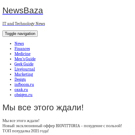
NewsBaza
IT and Technology News
Toggle navigation
News
Finances
Medicine
Men’s Guide
Geek Guide
Livejournal
Marketing
Design
infboom.ru
oxak.ru
obsigen.ru
Мы все этого ждали!
Мы все этого ждали!
Новый эксклюзивный оффер BIOVITTORIA – похудение с пользой!
ТОП похудалка 2021 года!