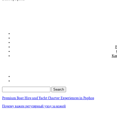
В
Как
Premium Boat Hire and Yacht Charter Experiences in Paphos
Почему важен регулярный уход за кожей