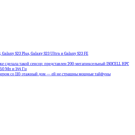
alaxy S23 Plus, Galaxy S23 Ultra и Galaxy S23 FE
е сделала такой сенсор: представлен 200-мегапиксельный ISOCELL HPC
 50 Мп и 144 Гц
змером со 110-этажный дом — ей не страшны мощные тайфуны