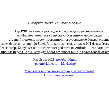
Смотрите также/You may also like
Еда PNG без фона: фрукты, десерты, блюда и другие элементы
Wildberries готовится к запуску собственного мессенджера
Лучший подход к проектированию многоуровневого бокового мен
ышел бесплатный шрифт ShieldFont, который скармливает ИИ-ботам бес
С 4 сентября Google Assistant перестанет работать на Android — его замени
 прошла неделя на рынке труда: робот разливает вино, а врачи работают бе
March 26, 2021
newsbz-admin
partnerkin.com
Marketing
У тебя есть вопрос по арбитражу, но нет ответа?
Стрим уже через час!