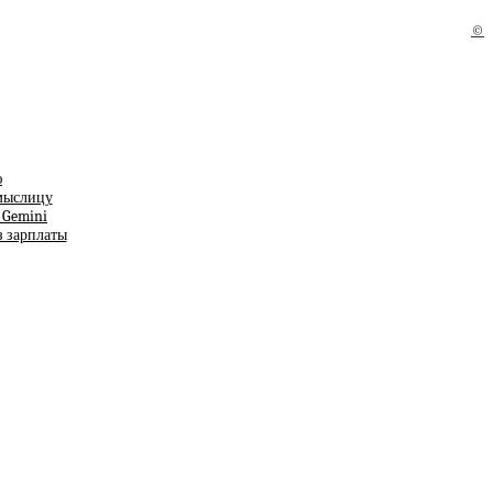
©
ю
смыслицу
т Gemini
з зарплаты