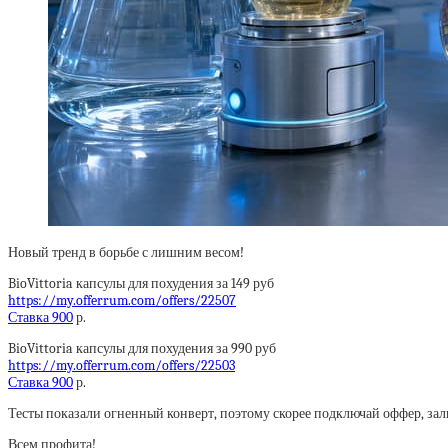
Новый тренд в борьбе с лишним весом!
BioVittoria капсулы для похудения за 149 руб
https://my.offerrum.com/offers/22507
Ставка 900
р.
BioVittoria капсулы для похудения за 990 руб
https://my.offerrum.com/offers/22503
Ставка 900
р.
Тесты показали огненный конверт, поэтому скорее подключай оффер, за
Всем профита!