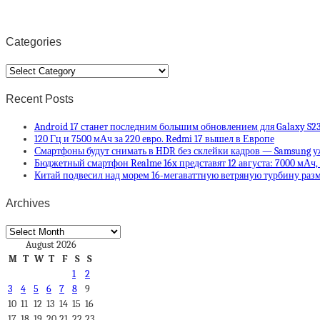
Categories
Categories
Recent Posts
Android 17 станет последним большим обновлением для Galaxy S23, G
120 Гц и 7500 мАч за 220 евро. Redmi 17 вышел в Европе
Смартфоны будут снимать в HDR без склейки кадров — Samsung уж
Бюджетный смартфон Realme 16x представят 12 августа: 7000 мАч,
Китай подвесил над морем 16-мегаваттную ветряную турбину ра
Archives
Archives
August 2026
M
T
W
T
F
S
S
1
2
3
4
5
6
7
8
9
10
11
12
13
14
15
16
17
18
19
20
21
22
23