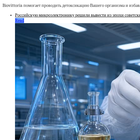
Biovittoria помогает проводить детоксикацию Вашего организма и избав
Российскую микроэлектронику решили вывести из эпохи советски
Read