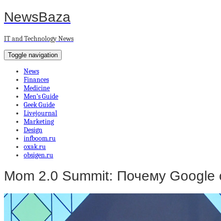
NewsBaza
IT and Technology News
Toggle navigation
News
Finances
Medicine
Men’s Guide
Geek Guide
Livejournal
Marketing
Design
infboom.ru
oxak.ru
obsigen.ru
Mom 2.0 Summit: Почему Google 