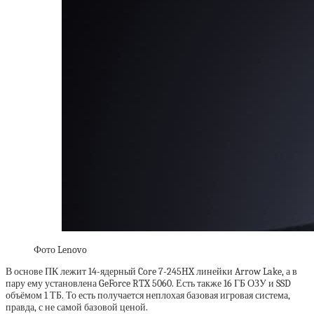
Фото Lenovo
В основе ПК лежит 14-ядерный Core 7-245HX линейки Arrow Lake, а в
пару ему установлена GeForce RTX 5060. Есть также 16 ГБ ОЗУ и SSD
объёмом 1 ТБ. То есть получается неплохая базовая игровая система,
правда, с не самой базовой ценой.