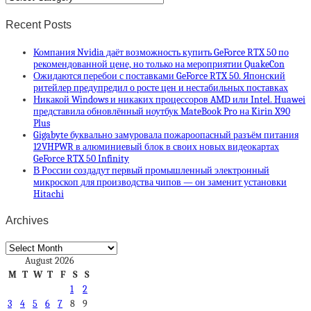
Recent Posts
Компания Nvidia даёт возможность купить GeForce RTX 50 по
рекомендованной цене, но только на мероприятии QuakeCon
Ожидаются перебои с поставками GeForce RTX 50. Японский
ритейлер предупредил о росте цен и нестабильных поставках
Никакой Windows и никаких процессоров AMD или Intel. Huawei
представила обновлённый ноутбук MateBook Pro на Kirin X90
Plus
Gigabyte буквально замуровала пожароопасный разъём питания
12VHPWR в алюминиевый блок в своих новых видеокартах
GeForce RTX 50 Infinity
В России создадут первый промышленный электронный
микроскоп для производства чипов — он заменит установки
Hitachi
Archives
Archives
August 2026
M
T
W
T
F
S
S
1
2
3
4
5
6
7
8
9