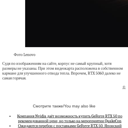
Фото Lenovo
Судя по изображениям на сайте, корпус не самый крупный, хотя
размеры не указаны. При этом видеокарта расположена в собственном
кармане для улучшенного отвода тепла. Впрочем, RTX 5060 далеко не
самая горячая.
©
Смотрите также/You may also like
Компания Nvidia даёт возможность купить GeForce RTX 50 по
рекомендованной цене, но только на мероприятии QuakeCon
Ожидаются перебои с поставками GeForce RTX 50. Японский