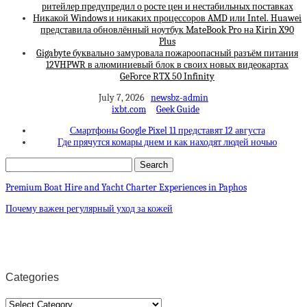
ритейлер предупредил о росте цен и нестабильных поставках
Никакой Windows и никаких процессоров AMD или Intel. Huawei
представила обновлённый ноутбук MateBook Pro на Kirin X90
Plus
Gigabyte буквально замуровала пожароопасный разъём питания
12VHPWR в алюминиевый блок в своих новых видеокартах
GeForce RTX 50 Infinity
July 7, 2026
newsbz-admin
ixbt.com
Geek Guide
Смартфоны Google Pixel 11 представят 12 августа
Где прячутся комары днем и как находят людей ночью
Premium Boat Hire and Yacht Charter Experiences in Paphos
Почему важен регулярный уход за кожей
Categories
Categories