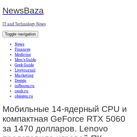
NewsBaza
IT and Technology News
Toggle navigation
News
Finances
Medicine
Men’s Guide
Geek Guide
Livejournal
Marketing
Design
infboom.ru
oxak.ru
obsigen.ru
Мобильные 14-ядерный CPU и
компактная GeForce RTX 5060
за 1470 долларов. Lenovo