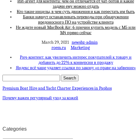
ИИ-агент для контента: чем он отличается от чат-ботов и какие
задачи ему можно отдать
Кто такие инцелы, в чем суть движения и как перестать им быть
Банки начнут останавливать переводы при обнаружении
вредоносного ПО на устройстве клиента
Не ждите новый MacBook Air: 6 причин купить модель с M5 или
M4 прямо сейчас
March 29, 2021
newsbz-admin
roem.ru
Marketing
Рич-контент: как увеличить интерес покупателей к товару и
добавить до 22% к конверсии в продажу
Яндекс всё чаще удаляет ссылки по закону «о праве на забвение»
Premium Boat Hire and Yacht Charter Experiences in Paphos
Почему важен регулярный уход за кожей
Categories