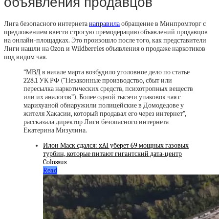
объявления продавцов
Лига безопасного интернета
направила
обращение в Минпромторг с
предложением ввести строгую премодерацию объявлений продавцов
на онлайн-площадках. Это произошло после того, как представители
Лиги нашли на Ozon и Wildberries объявления о продаже наркотиков
под видом чая.
“МВД в начале марта возбудило уголовное дело по статье
228.1 УК РФ (“Незаконные производство, сбыт или
пересылка наркотических средств, психотропных веществ
или их аналогов”). Более одной тысячи упаковок чая с
марихуаной обнаружили полицейские в Домодедове у
жителя Хакасии, который продавал его через интернет”,
рассказала директор Лиги безопасного интернета
Екатерина Мизулина.
Илон Маск сдался: xAI уберет 69 мощных газовых
турбин, которые питают гигантский дата-центр
Colossus
Read