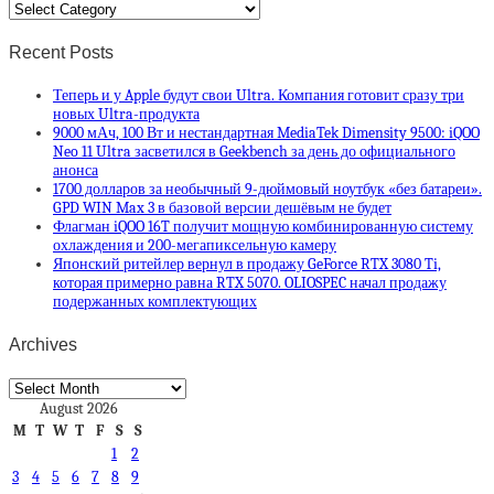
Categories
Recent Posts
Теперь и у Apple будут свои Ultra. Компания готовит сразу три
новых Ultra-продукта
9000 мАч, 100 Вт и нестандартная MediaTek Dimensity 9500: iQOO
Neo 11 Ultra засветился в Geekbench за день до официального
анонса
1700 долларов за необычный 9-дюймовый ноутбук «без батареи».
GPD WIN Max 3 в базовой версии дешёвым не будет
Флагман iQOO 16T получит мощную комбинированную систему
охлаждения и 200-мегапиксельную камеру
Японский ритейлер вернул в продажу GeForce RTX 3080 Ti,
которая примерно равна RTX 5070. OLIOSPEC начал продажу
подержанных комплектующих
Archives
Archives
August 2026
M
T
W
T
F
S
S
1
2
3
4
5
6
7
8
9