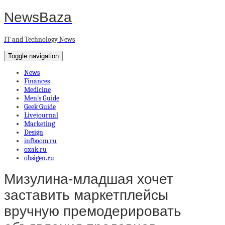
NewsBaza
IT and Technology News
Toggle navigation
News
Finances
Medicine
Men’s Guide
Geek Guide
Livejournal
Marketing
Design
infboom.ru
oxak.ru
obsigen.ru
Мизулина-младшая хочет
заставить маркетплейсы
вручную премодерировать