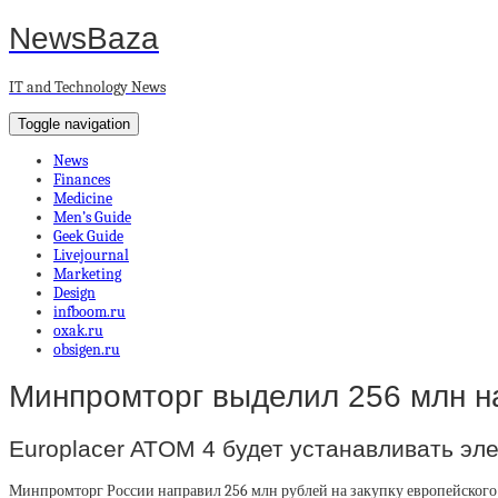
NewsBaza
IT and Technology News
Toggle navigation
News
Finances
Medicine
Men’s Guide
Geek Guide
Livejournal
Marketing
Design
infboom.ru
oxak.ru
obsigen.ru
Минпромторг выделил 256 млн на
Europlacer ATOM 4 будет устанавливать эл
Минпромторг России направил 256 млн рублей на закупку европейского 