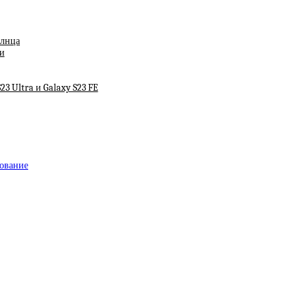
олнца
и
23 Ultra и Galaxy S23 FE
дование