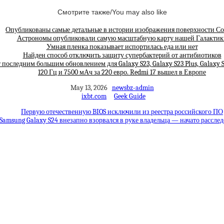
Смотрите также/You may also like
Опубликованы самые детальные в истории изображения поверхности С
Астрономы опубликовали самую масштабную карту нашей Галактик
Умная пленка показывает испортилась еда или нет
Найден способ отключить защиту супербактерий от антибиотиков
т последним большим обновлением для Galaxy S23, Galaxy S23 Plus, Galaxy S
120 Гц и 7500 мАч за 220 евро. Redmi 17 вышел в Европе
May 13, 2026
newsbz-admin
ixbt.com
Geek Guide
Первую отечественную BIOS исключили из реестра российского ПО
Samsung Galaxy S24 внезапно взорвался в руке владельца — начато рассле