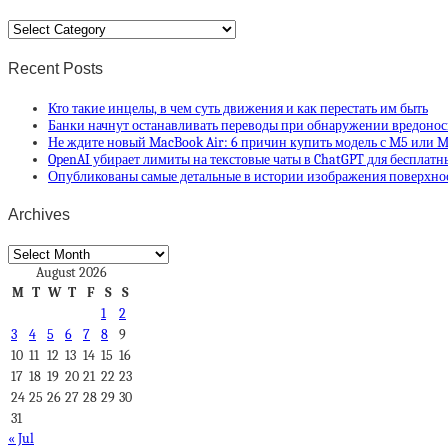
Categories
Recent Posts
Кто такие инцелы, в чем суть движения и как перестать им быть
Банки начнут останавливать переводы при обнаружении вредонос
Не ждите новый MacBook Air: 6 причин купить модель с M5 или M
OpenAI убирает лимиты на текстовые чаты в ChatGPT для бесплатн
Опубликованы самые детальные в истории изображения поверхно
Archives
Archives
August 2026
M
T
W
T
F
S
S
1
2
3
4
5
6
7
8
9
10
11
12
13
14
15
16
17
18
19
20
21
22
23
24
25
26
27
28
29
30
31
« Jul