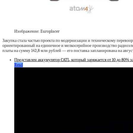
Изображение: Europlacer
Закупка стала частью проекта по модернизации и техническому перево
ориентированный на единичное и мелкосерийное производство радиоэлек
платы на сумму 142,8 млн рублей — его поставка запланирована на авгус
Представлен аккумулятор CATL, который заряжается от 10 до 80% з
Read