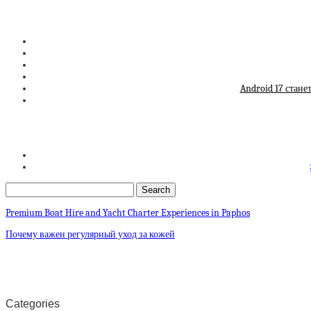
Android 17 стане
Premium Boat Hire and Yacht Charter Experiences in Paphos
Почему важен регулярный уход за кожей
Categories