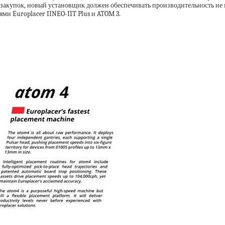
упок, новый установщик должен обеспечивать производительность не мен
ми Europlacer IINEO-IIT Plus и ATOM 3.