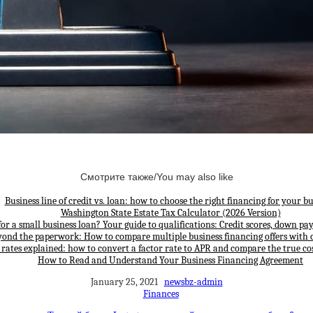
Смотрите также/You may also like
Business line of credit vs. loan: how to choose the right financing for your bu
Washington State Estate Tax Calculator (2026 Version)
for a small business loan? Your guide to qualifications: Credit scores, down p
yond the paperwork: How to compare multiple business financing offers with 
 rates explained: how to convert a factor rate to APR and compare the true cos
How to Read and Understand Your Business Financing Agreement
January 25, 2021
newsbz-admin
Finances