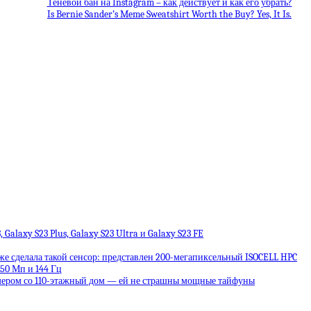
Теневой бан на Instagram – как действует и как его убрать?
Is Bernie Sander’s Meme Sweatshirt Worth the Buy? Yes, It Is.
alaxy S23 Plus, Galaxy S23 Ultra и Galaxy S23 FE
е сделала такой сенсор: представлен 200-мегапиксельный ISOCELL HPC
 50 Мп и 144 Гц
змером со 110-этажный дом — ей не страшны мощные тайфуны