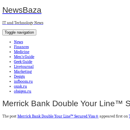
NewsBaza
IT and Technology News
Toggle navigation
News
Finances
Medicine
Men’s Guide
Geek Guide
Livejournal
Marketing
Design
infboom.ru
oxak.ru
obsigen.ru
Merrick Bank Double Your Line™ 
The post
Merrick Bank Double Your Line™ Secured Visa®
appeared first on