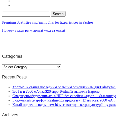
Premium Boat Hire and Yacht Charter Experiences in Paphos
Почему важен регулярный уход за кожей
Categories
Categories
Recent Posts
Android 17 станет последним большим обновлением для Galaxy S23, G
120 Гц и 7500 мАч за 220 евро. Redmi 17 вышел в Европе
Смартфоны будут снимать в HDR без склейки кадров — Samsung уж
Бюджетный смартфон Realme 16x представят 12 августа: 7000 мАч,
Китай подвесил над морем 16-мегаваттную ветряную турбину ра
Archives