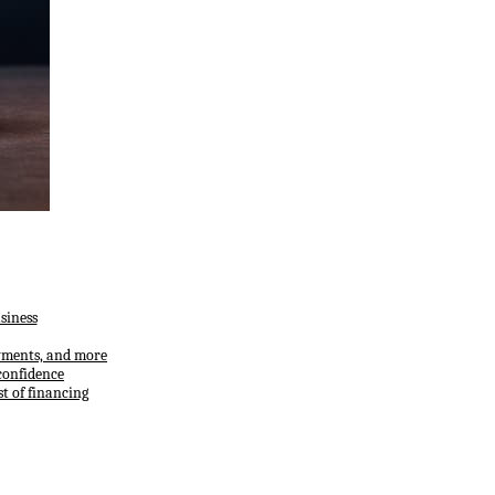
siness
ayments, and more
confidence
t of financing