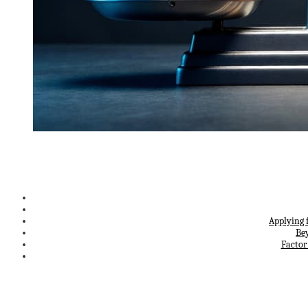
Applying 
Be
Factor