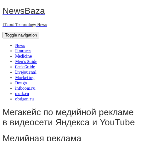
NewsBaza
IT and Technology News
Toggle navigation
News
Finances
Medicine
Men’s Guide
Geek Guide
Livejournal
Marketing
Design
infboom.ru
oxak.ru
obsigen.ru
Мегакейс по медийной рекламе
в видеосети Яндекса и YouTube
Медийная реклама