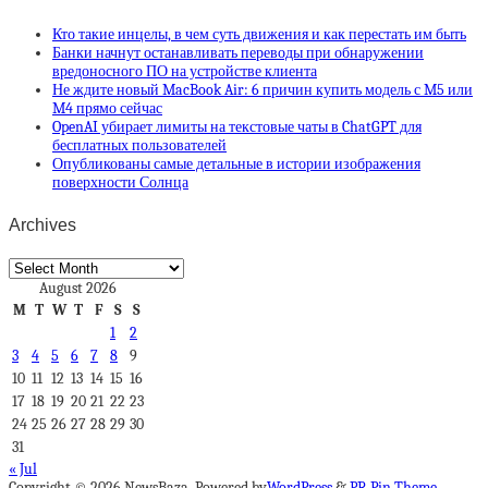
Кто такие инцелы, в чем суть движения и как перестать им быть
Банки начнут останавливать переводы при обнаружении
вредоносного ПО на устройстве клиента
Не ждите новый MacBook Air: 6 причин купить модель с M5 или
M4 прямо сейчас
OpenAI убирает лимиты на текстовые чаты в ChatGPT для
бесплатных пользователей
Опубликованы самые детальные в истории изображения
поверхности Солнца
Archives
Archives
August 2026
M
T
W
T
F
S
S
1
2
3
4
5
6
7
8
9
10
11
12
13
14
15
16
17
18
19
20
21
22
23
24
25
26
27
28
29
30
31
« Jul
Copyright © 2026 NewsBaza. Powered by
WordPress
&
PR Pin Theme