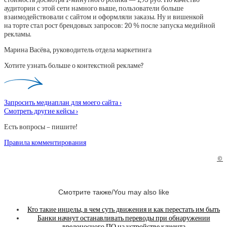
аудитории с этой сети намного выше, пользователи больше
взаимодействовали с сайтом и оформляли заказы. Ну и вишенкой
на торте стал рост брендовых запросов: 20 % после запуска медийной
рекламы.
Марина Васёва, руководитель отдела маркетинга
Хотите узнать больше о контекстной рекламе?
Запросить медиаплан для моего сайта ›
Смотреть другие кейсы ›
Есть вопросы – пишите!
Правила комментирования
©
Смотрите также/You may also like
Кто такие инцелы, в чем суть движения и как перестать им быть
Банки начнут останавливать переводы при обнаружении
вредоносного ПО на устройстве клиента