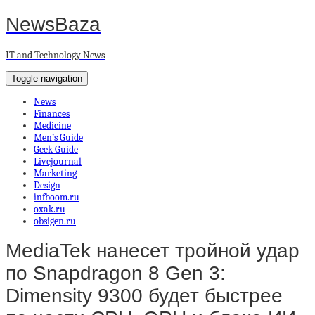
NewsBaza
IT and Technology News
Toggle navigation
News
Finances
Medicine
Men’s Guide
Geek Guide
Livejournal
Marketing
Design
infboom.ru
oxak.ru
obsigen.ru
MediaTek нанесет тройной удар
по Snapdragon 8 Gen 3:
Dimensity 9300 будет быстрее