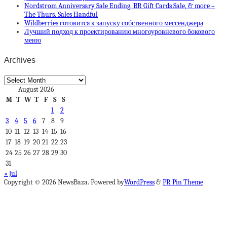
Nordstrom Anniversary Sale Ending, BR Gift Cards Sale, & more –
The Thurs. Sales Handful
Wildberries готовится к запуску собственного мессенджера
Лучший подход к проектированию многоуровневого бокового
меню
Archives
Archives
August 2026
M
T
W
T
F
S
S
1
2
3
4
5
6
7
8
9
10
11
12
13
14
15
16
17
18
19
20
21
22
23
24
25
26
27
28
29
30
31
« Jul
Copyright © 2026 NewsBaza. Powered by
WordPress
&
PR Pin Theme