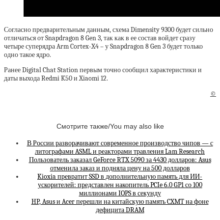
Согласно предварительным данным, схема Dimensity 9300 будет сильно
отличаться от Snapdragon 8 Gen 3, так как в ее состав войдет сразу
четыре суперядра Arm Cortex-X4 – у Snapdragon 8 Gen 3 будет только
одно такое ядро.
Ранее Digital Chat Station первым точно сообщил характеристики и
даты выхода Redmi K50 и Xiaomi 12.
©
Смотрите также/You may also like
В России разворачивают современное производство чипов — с
литографами ASML и реакторами травления Lam Research
Пользователь заказал GeForce RTX 5090 за 4430 долларов: Asus
отменила заказ и подняла цену на 500 долларов
Kioxia превратит SSD в дополнительную память для ИИ-
ускорителей: представлен накопитель PCIe 6.0 GP1 со 100
миллионами IOPS в секунду
HP, Asus и Acer перешли на китайскую память CXMT на фоне
дефицита DRAM