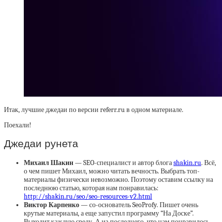
Итак, лучшие джедаи по версии referr.ru в одном материале.
Поехали!
Джедаи рунета
Михаил Шакин
— SEO-специалист и автор блога
shakin.ru
. Всё,
о чем пишет Михаил, можно читать вечность. Выбрать топ-
материалы физически невозможно. Поэтому оставим ссылку на
последнюю статью, которая нам понравилась:
http://shakin.ru/seo/seo-resources-v2.html
Виктор Карпенко
— со-основатель SeoProfy. Пишет очень
крутые материалы, а еще запустил программу “На Доске”.
Выходит каждую среду. А из последнего, что нам понравилось —