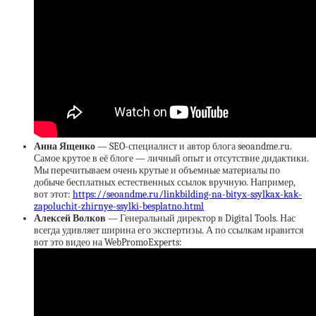
Анна Ященко
— SEO-специалист и автор блога seoandme.ru.
Самое крутое в её блоге — личный опыт и отсутствие дидактики.
Мы перечитываем очень крутые и объемные материалы по
добыче бесплатных естественных ссылок вручную. Например,
вот этот:
https://seoandme.ru/linkbilding-na-bityx-ssylkax-kak-
zapoluchit-zhirnye-ssylki-besplatno.html
Алексей Волков
— Генеральный директор в Digital Tools. Нас
всегда удивляет ширина его экспертизы. А по ссылкам нравится
вот это видео на WebPromoExperts: