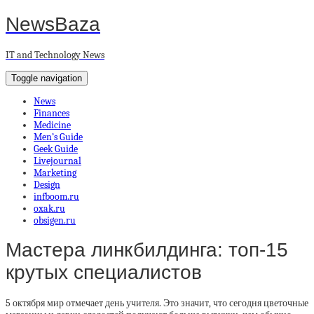
NewsBaza
IT and Technology News
Toggle navigation
News
Finances
Medicine
Men’s Guide
Geek Guide
Livejournal
Marketing
Design
infboom.ru
oxak.ru
obsigen.ru
Мастера линкбилдинга: топ-15
крутых специалистов
5 октября мир отмечает день учителя. Это значит, что сегодня цветочные