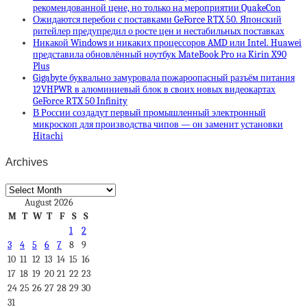
рекомендованной цене, но только на мероприятии QuakeCon
Ожидаются перебои с поставками GeForce RTX 50. Японский
ритейлер предупредил о росте цен и нестабильных поставках
Никакой Windows и никаких процессоров AMD или Intel. Huawei
представила обновлённый ноутбук MateBook Pro на Kirin X90
Plus
Gigabyte буквально замуровала пожароопасный разъём питания
12VHPWR в алюминиевый блок в своих новых видеокартах
GeForce RTX 50 Infinity
В России создадут первый промышленный электронный
микроскоп для производства чипов — он заменит установки
Hitachi
Archives
Archives
August 2026
M
T
W
T
F
S
S
1
2
3
4
5
6
7
8
9
10
11
12
13
14
15
16
17
18
19
20
21
22
23
24
25
26
27
28
29
30
31