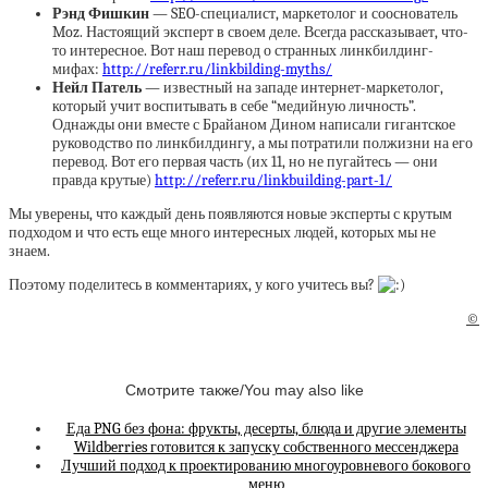
Рэнд Фишкин
— SEO-специалист, маркетолог и сооснователь
Moz. Настоящий эксперт в своем деле. Всегда рассказывает, что-
то интересное. Вот наш перевод о странных линкбилдинг-
мифах:
http://referr.ru/linkbilding-myths/
Нейл Патель
— известный на западе интернет-маркетолог,
который учит воспитывать в себе “медийную личность”.
Однажды они вместе с Брайаном Дином написали гигантское
руководство по линкбилдингу, а мы потратили полжизни на его
перевод. Вот его первая часть (их 11, но не пугайтесь — они
правда крутые)
http://referr.ru/linkbuilding-part-1/
Мы уверены, что каждый день появляются новые эксперты с крутым
подходом и что есть еще много интересных людей, которых мы не
знаем.
Поэтому поделитесь в комментариях, у кого учитесь вы?
©
Смотрите также/You may also like
Еда PNG без фона: фрукты, десерты, блюда и другие элементы
Wildberries готовится к запуску собственного мессенджера
Лучший подход к проектированию многоуровневого бокового
меню