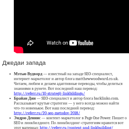
Джедаи запада
Мэтью Вудворд
— известный на западе SEO-специалист,
интернет-маркетолог и автор блога matthewwoodward.co.uk.
Читаем, любим и делаем адаптивные переводы, чтобы делиться
знаниями в рунете. Вот последний наш перевод:
http://referr.ru/10-strategij-linkbildinga/
Брайан Дин
— SEO-специалист и автор блога backlinko.com.
Рассказывает крутые стратегии — у него всегда можно найти
что-то новенькое. Вот наш последний перевод:
http://referr.ru/20-seo-metodov-2018/
Эндрю Деннис
— контент-маркетолог в Page One Power. Пишет о
SEO и линкбилдинге. По линкбилдинг-стратегиям нравится вот
этот материал:
http://referr.ru/content-and-linkbuilding/