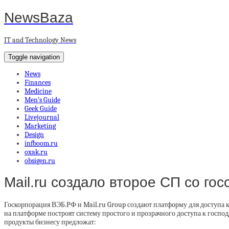
NewsBaza
IT and Technology News
Toggle navigation
News
Finances
Medicine
Men’s Guide
Geek Guide
Livejournal
Marketing
Design
infboom.ru
oxak.ru
obsigen.ru
Mail.ru создало второе СП со г
Госкорпорация ВЭБ.РФ и Mail.ru Group создают платформу для доступа 
на платформе построят систему простого и прозрачного доступа к господд
продукты бизнесу предложат: