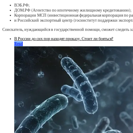
ВЭБ.РФ;
ДОМ.РФ (Агентство по ипотечному жилищному кредитованию);
Корпорации МСП (инвестиционная федеральная корпорация по ра
и Российский экспортный центр (госинститут поддержки экспорт
Соискатель, нуждающийся в государственной помощи, сможет следить за 
В России до сих пор находят проказу. Стоит ли бояться?
Read