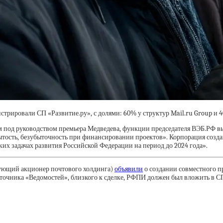
гистрировали СП «Развитие.ру», с долями: 60% у структур Mail.ru Group 
м под руководством премьера Медведева, функции председателя ВЭБ.РФ 
ытость, безубыточность при финансировании проектов». Корпорация созда
ких задачах развития Российской Федерации на период до 2024 года».
ирующий акционер почтового холдинга)
объявили
о создании совместного 
ника «Ведомостей», близкого к сделке, РФПИ должен был вложить в СП до 