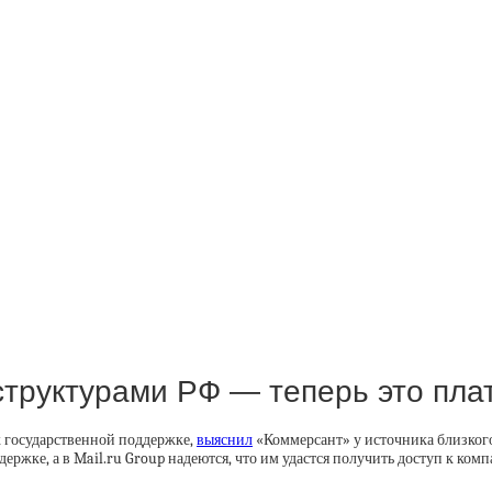
осструктурами РФ — теперь это пл
к государственной поддержке,
выяснил
«Коммерсант» у источника близкого
ержке, а в Mail.ru Group надеются, что им удастся получить доступ к комп