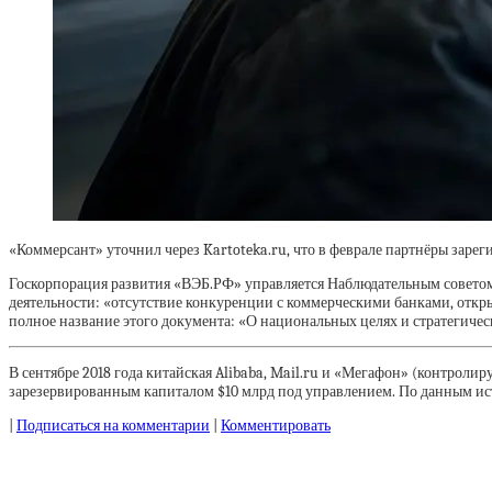
«Коммерсант» уточнил через Kartoteka.ru, что в феврале партнёры заре
Госкорпорация развития «ВЭБ.РФ» управляется Наблюдательным совето
деятельности: «отсутствие конкуренции с коммерческими банками, откр
полное название этого документа: «О национальных целях и стратегичес
В сентябре 2018 года китайская Alibaba, Mail.ru и «Мегафон» (контрол
зарезервированным капиталом $10 млрд под управлением. По данным источ
|
Подписаться на комментарии
|
Комментировать