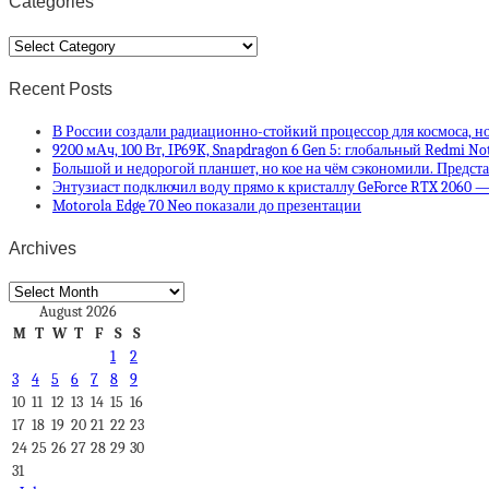
Categories
Categories
Recent Posts
В России создали радиационно-стойкий процессор для космоса, но
9200 мАч, 100 Вт, IP69K, Snapdragon 6 Gen 5: глобальный Redmi No
Большой и недорогой планшет, но кое на чём сэкономили. Предста
Энтузиаст подключил воду прямо к кристаллу GeForce RTX 2060 —
Motorola Edge 70 Neo показали до презентации
Archives
Archives
August 2026
M
T
W
T
F
S
S
1
2
3
4
5
6
7
8
9
10
11
12
13
14
15
16
17
18
19
20
21
22
23
24
25
26
27
28
29
30
31