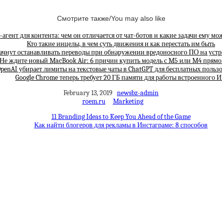
Смотрите также/You may also like
агент для контента: чем он отличается от чат-ботов и какие задачи ему мо
Кто такие инцелы, в чем суть движения и как перестать им быть
ачнут останавливать переводы при обнаружении вредоносного ПО на устр
Не ждите новый MacBook Air: 6 причин купить модель с M5 или M4 прямо
penAI убирает лимиты на текстовые чаты в ChatGPT для бесплатных польз
Google Chrome теперь требует 20 ГБ памяти для работы встроенного 
February 13, 2019
newsbz-admin
roem.ru
Marketing
11 Branding Ideas to Keep You Ahead of the Game
Как найти блогеров для рекламы в Инстаграме: 8 способов