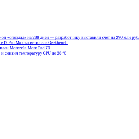
 он «опоздал» на 288 дней — разработчику выставили счет на 290 млн руб
te 17 Pro Max засветился в Geekbench
влен Motorola Moto Pad 70
 и снизил температуру GPU до 28 °C