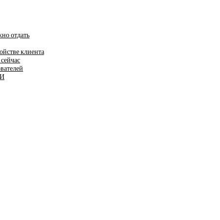
жно отдать
ойстве клиента
 сейчас
ователей
ИИ