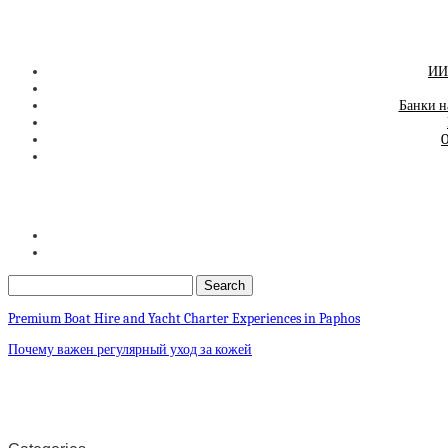
ИИ-
Банки н
O
Premium Boat Hire and Yacht Charter Experiences in Paphos
Почему важен регулярный уход за кожей